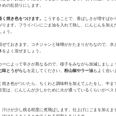
さめの乱切りにします。
軽く焼き色をつけます。
こうすることで、香ばしさが増すばか
がります。フライパンにごま油を入れて熱し、にんじんを加え
しょう。
混ぜておきます。コチジャンと味噌がかたまりがちなので、水
体をよく混ぜましょう。
カーによって辛さが異なるので、様子をみながら加減しましょ
七味とうがらし
を足してください。
粉山椒やラー油
もよく合い
く焼き色がついたら、ちくわと調味料を加えてふたをし、中ま
目安は、にんじんが少しかために火が通っているくらいがベス
。
、汁けが少し残る程度に煮飛ばします。仕上げにごまを加えま