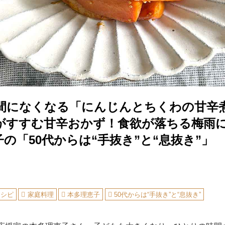
間になくなる「にんじんとちくわの甘辛
がすすむ甘辛おかず！食欲が落ちる梅雨
の「50代からは“手抜き”と“息抜き”」
レシピ
家庭料理
本多理恵子
50代からは“手抜き”と“息抜き”