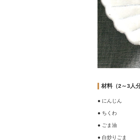
材料（2～3人
● にんじん
● ちくわ
● ごま油
● 白炒りごま