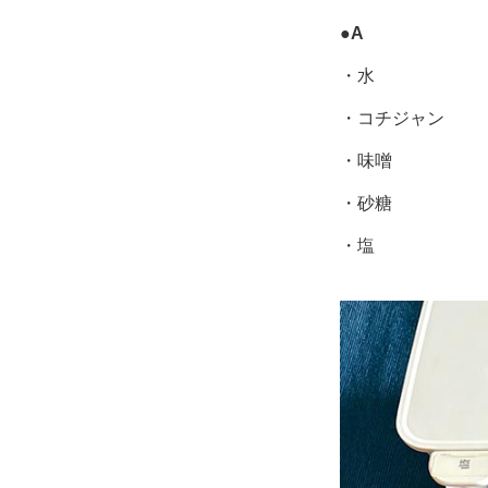
●
A
・水
・コチジャン
・味噌
・砂糖
・塩