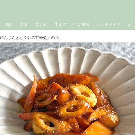
掃除
健康
花と緑
生き方
生活道具
ハンドメイド
お
あっという間になくなる「にんじんとちくわの甘辛煮」のつくり方。ごはんがすすむ甘辛おかず！食欲が落ちる梅雨にもおすすめ｜本多理恵子の「50代からは“手抜き”と“息抜き”」