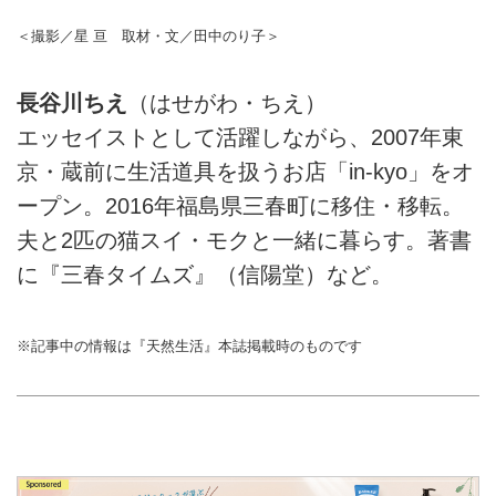
＜撮影／星 亘 取材・文／田中のり子＞
長谷川ちえ
（はせがわ・ちえ）
エッセイストとして活躍しながら、2007年東
京・蔵前に生活道具を扱うお店「in-kyo」をオ
ープン。2016年福島県三春町に移住・移転。
夫と2匹の猫スイ・モクと一緒に暮らす。著書
に『三春タイムズ』（信陽堂）など。
※記事中の情報は『天然生活』本誌掲載時のものです