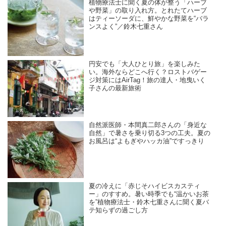
植物療法士に聞く夏の体が整う「ハーブ
や野菜」の取り入れ方。とれたてハーブ
はティーソーダに、鮮やかな野菜を“バラ
ンスよく”／鈴木七重さん
円安でも「大人ひとり旅」を楽しみた
い。海外ならどこへ行く？ロストバゲー
ジ対策にはAirTag！旅の達人・地曳いく
子さんの最新旅術
自然派医師・本間真二郎さんの「身近な
自然」で暑さを乗り切る3つの工夫。夏の
お風呂は“よもぎやハッカ油”ですっきり
夏の冷えに「赤じそハイビスカスティ
ー」のすすめ。暑い時季でも“温かいお茶
を”植物療法士・鈴木七重さんに聞く夏バ
テ知らずの過ごし方