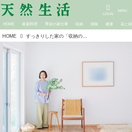
HOME
家庭料理
季節の家仕事
収納
掃除
健康
花と
HOME
すっきりした家の「収納の工夫」食器棚は置かずつくりつけの棚に。しまえるものは“すべてしまう”余白のある空間づくり／in-kyo店主・長谷川ちえさん