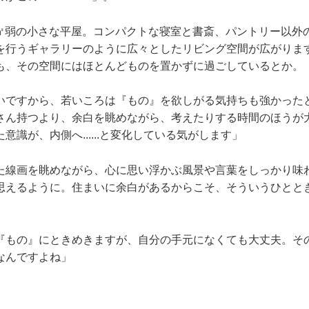
70㎡弱の小さな平屋。コンパクトな寝室と書斎、パントリー以
を行うギャラリーのように広々としたリビング空間が広がりま
も、その空間にはほとんどものを置かずに過ごしているとか。
いですから、若いころは『もの』を欲しがる気持ちも強かった
さん持つより、余白を眺めながら、考えたりする時間のほうが
意識が、内側へ......と変化している気がします」
た線画を眺めながら、心に思い浮かぶ風景や言葉をしっかり味
思えるように。住まいに余白があるからこそ、そういうひとと
『もの』にときめきますが、自分の手元になくても大丈夫。そ
なんですよね」