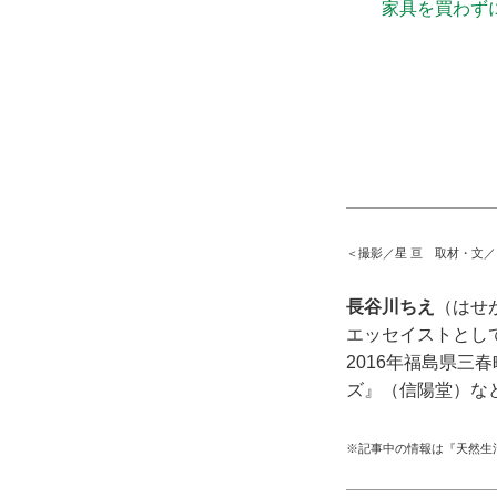
家具を買わず
＜撮影／星 亘 取材・文
長谷川ちえ
（はせ
エッセイストとして
2016年福島県
ズ』（信陽堂）な
※記事中の情報は『天然生