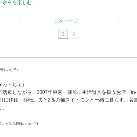
に余白を楽しむ
次ページ
1
2
／田中のり子＞
がわ・ちえ）
活躍しながら、2007年東京・蔵前に生活道具を扱うお店「in-
三春町に移住・移転。夫と2匹の猫スイ・モクと一緒に暮らす。著
ど。
活』本誌掲載時のものです