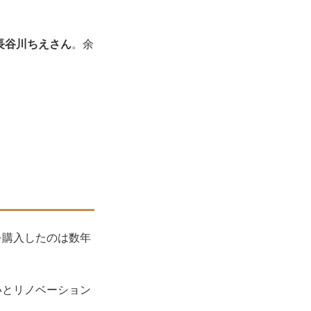
・長谷川ちえさん
。余
を購入したのは数年
いとリノベーション