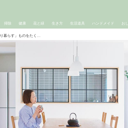
掃除
健康
花と緑
生き方
生活道具
ハンドメイド
お
ソファや収納家具は置かずに「すっきり暮らす」ものをたくさん持つより“空間の余白”を味わう豊かな暮らしを／in-kyo店主・長谷川ちえさん