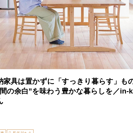
納家具は置かずに「すっきり暮らす」も
間の余白”を味わう豊かな暮らしを／in-k
ん