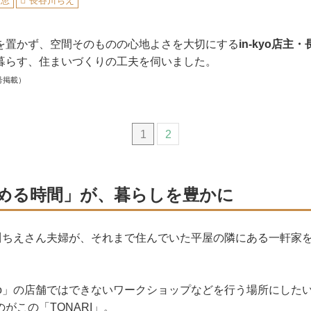
知恵
長谷川ちえ
を置かず、空間そのものの心地よさを大切にする
in-kyo店主
暮らす、住まいづくりの工夫を伺いました。
号掲載）
1
2
める時間」が、暮らしを豊かに
長谷川ちえさん夫婦が、それまで住んでいた平屋の隣にある一軒家
kyo」の店舗ではできないワークショップなどを行う場所にした
がこの「TONARI」。