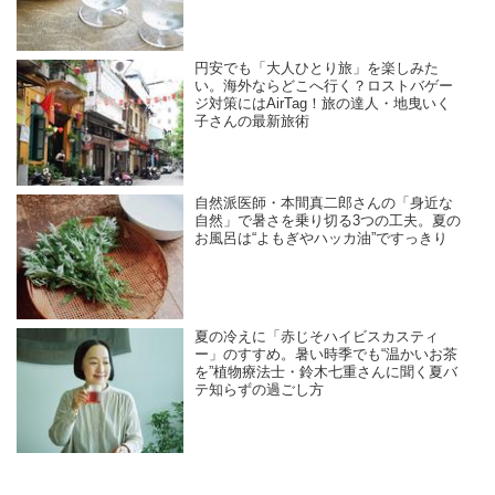
円安でも「大人ひとり旅」を楽しみた
い。海外ならどこへ行く？ロストバゲー
ジ対策にはAirTag！旅の達人・地曳いく
子さんの最新旅術
自然派医師・本間真二郎さんの「身近な
自然」で暑さを乗り切る3つの工夫。夏の
お風呂は“よもぎやハッカ油”ですっきり
夏の冷えに「赤じそハイビスカスティ
ー」のすすめ。暑い時季でも“温かいお茶
を”植物療法士・鈴木七重さんに聞く夏バ
テ知らずの過ごし方