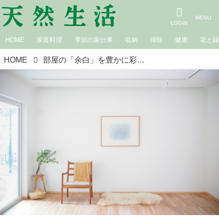
HOME
家庭料理
季節の家仕事
収納
掃除
健康
花と
HOME
部屋の「余白」を豊かに彩る花やアートの飾り方。写真や絵を“窓のように楽しむ”アイデア＆お気に入り収納グッズ／in-kyo店主・長谷川ちえさん