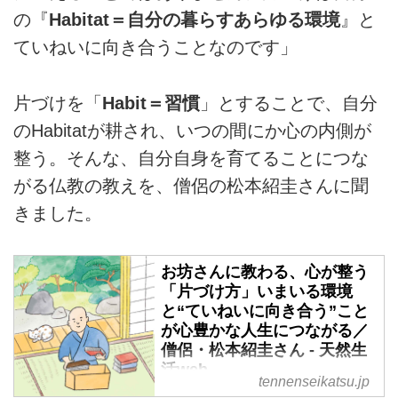
の『
Habitat＝自分の暮らすあらゆる環境
』と
ていねいに向き合うことなのです」
片づけを「
Habit＝習慣
」とすることで、自分
のHabitatが耕され、いつの間にか心の内側が
整う。そんな、自分自身を育てることにつな
がる仏教の教えを、僧侶の松本紹圭さんに聞
きました。
お坊さんに教わる、心が整う
「片づけ方」いまいる環境
と“ていねいに向き合う”こと
が心豊かな人生につながる／
僧侶・松本紹圭さん - 天然生
活web
tennenseikatsu.jp
暮らしを片づけることは、心の片