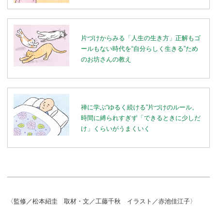
片づけからみる「人生の生き方」正解もゴ
ールもない時代を“自分らしく生きる”ため
のお坊さんの教え
禅に学ぶ“ゆるく続ける”片づけのルール。
時間に縛られすぎず「できるときに少しだ
け」くらいがうまくいく
〈監修／松本紹圭 取材・文／工藤千秋 イラスト／赤池佳江子〉