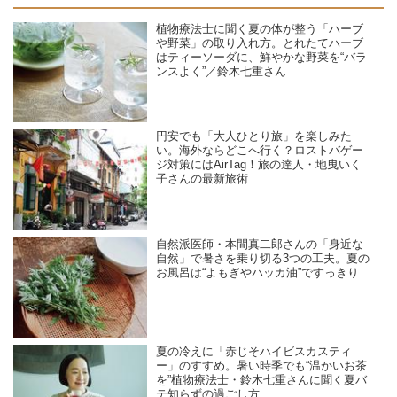
植物療法士に聞く夏の体が整う「ハーブ
や野菜」の取り入れ方。とれたてハーブ
はティーソーダに、鮮やかな野菜を“バラ
ンスよく”／鈴木七重さん
円安でも「大人ひとり旅」を楽しみた
い。海外ならどこへ行く？ロストバゲー
ジ対策にはAirTag！旅の達人・地曳いく
子さんの最新旅術
自然派医師・本間真二郎さんの「身近な
自然」で暑さを乗り切る3つの工夫。夏の
お風呂は“よもぎやハッカ油”ですっきり
夏の冷えに「赤じそハイビスカスティ
ー」のすすめ。暑い時季でも“温かいお茶
を”植物療法士・鈴木七重さんに聞く夏バ
テ知らずの過ごし方