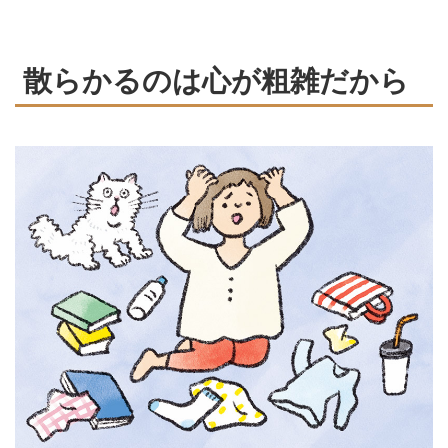
づけにも通じます。そんな仏教の
教義から「心と暮らしの片づけ
方」にどう向き合うべきかを、光
散らかるのは心が粗雑だから
明寺の僧侶・松本紹圭さんに教え
てもらいました。（『天然生活』
2025年7月号掲載）