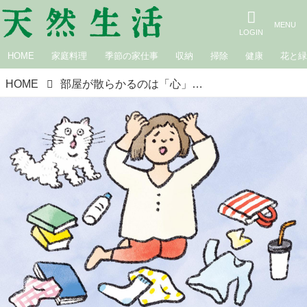
HOME
家庭料理
季節の家仕事
収納
掃除
健康
花と
HOME
部屋が散らかるのは「心」がザワついているから？お坊さんに教わる“かたくなった心”をほぐす片づけの効果／僧侶・松本紹圭さん