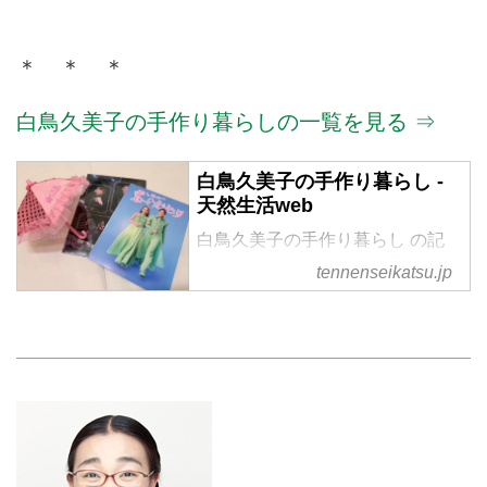
＊ ＊ ＊
白鳥久美子の手作り暮らしの一覧を見る ⇒
白鳥久美子の手作り暮らし -
天然生活web
白鳥久美子の手作り暮らし の記
事一覧 - 『天然生活』が運営する
tennenseikatsu.jp
暮らしの情報サイト。食やファッ
ション、暮らしの知恵はもちろ
ん、Webオリジナルの情報を毎日
配信