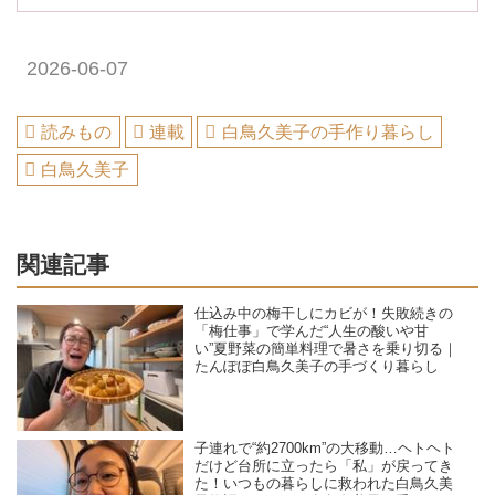
2026-06-07
読みもの
連載
白鳥久美子の手作り暮らし
白鳥久美子
関連記事
仕込み中の梅干しにカビが！失敗続きの
「梅仕事」で学んだ“人生の酸いや甘
い”夏野菜の簡単料理で暑さを乗り切る｜
たんぽぽ白鳥久美子の手づくり暮らし
子連れで“約2700km”の大移動…ヘトヘト
だけど台所に立ったら「私」が戻ってき
た！いつもの暮らしに救われた白鳥久美