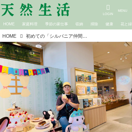
HOME
家庭料理
季節の家仕事
収納
掃除
健康
花と
HOME
初めての「シルバニア仲間」ができました！娘との“シル活”が本格始動、わが家こそシルバニアファミリー！？｜たんぽぽ白鳥久美子の手づくり暮らし