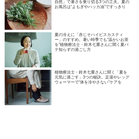
自然」で暑さを乗り切る3つの工夫。夏の
お風呂は“よもぎやハッカ油”ですっきり
夏の冷えに「赤じそハイビスカスティ
ー」のすすめ。暑い時季でも“温かいお茶
を”植物療法士・鈴木七重さんに聞く夏バ
テ知らずの過ごし方
植物療法士・鈴木七重さんに聞く「夏を
元気に過ごす」3つの秘訣。足湯やレッグ
ウォーマーで“体を冷やさない”ケアを