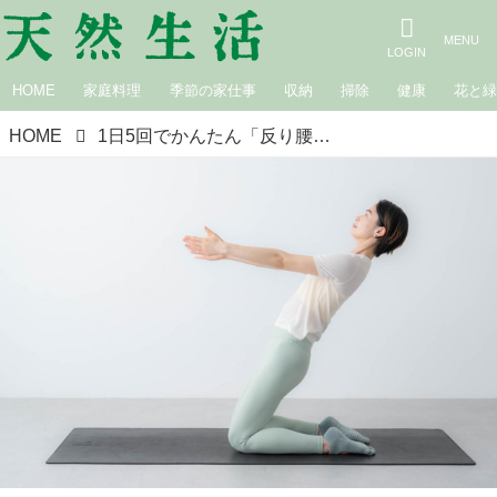
HOME
家庭料理
季節の家仕事
収納
掃除
健康
花と
HOME
1日5回でかんたん「反り腰」改善ピラティス。腰や前ももの張りに！ぽっこりおなかや腰の負担もやわらげるケア｜ほどほどピラティス／ピラティストレーナー・原裕美子さん