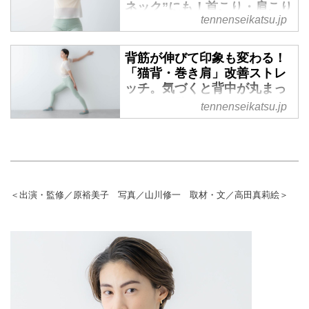
ネック”にも！首こり・肩こり
tennenseikatsu.jp
もラクに
気づくと顔が前に出ているのは、
背筋が伸びて印象も変わる！
「スマホ首」のサインかもしれま
「猫背・巻き肩」改善ストレ
せん。スマートフォンやパソコン
ッチ。気づくと背中が丸まっ
を見る時間が長い現代だからこ
てない？壁があればできる簡
tennenseikatsu.jp
そ、こまめな体のケアを取り入れ
単ケア
たいもの。今回は、ピラティスト
レーナーの原裕美子さんに、スマ
気づくと背中が丸まり、肩が内側
ホ首が気になるときにおすすめの
に入っていませんか？ 猫背の姿
簡単なケアを教えていただきまし
勢が続くと、疲れた印象を与えて
た。仕事の合間にもできる動きば
しまうことも。胸まわりが縮こま
＜出演・監修／原裕美子 写真／山川修一 取材・文／高田真莉絵＞
かりなので、首や肩のこわばりを
ることで呼吸が浅くなり、体のだ
感じたときに試してみてくださ
るさやむくみにつながります。今
い。
回は、ピラティストレーナーの原
裕美子さんに、胸まわりの筋肉を
伸ばす、猫背改善ストレッチを教
えていただきました。背筋が伸び
ると、体が心地よくなるだけでな