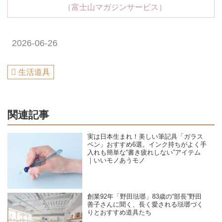
（富士山マガジンサービス）
2026-06-26
生活道具
関連記事
実は日本生まれ！美しい筆記具「ガラス
ペン」おすすめ6選。インク持ちがよく手
入れも簡単な“書き疲れしない”アイテム
｜いいモノあうモノ
創業92年「野田琺瑯」83歳の“部長”野田
善子さんに聞く、長く愛される琺瑯づく
りとおすすめ道具たち