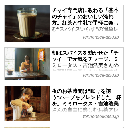
チャイ専門店に教わる「基本
のチャイ」のおいしい淹れ
方。紅茶と牛乳で手軽に楽し
む“スパイスいらず”の簡単レ
シピ／ミミロータス・吉池浩
tennenseikatsu.jp
美さん - 天然生活web
名門紅茶店で修行を重ね、チャイ
朝はスパイスを効かせた「チ
専門店を営む「ミミロータス」の
ャイ」で元気をチャージ。ミ
吉池浩美さんにお茶時間の楽しみ
ミロータス・吉池浩美さんの
と、チャイのおいしい淹れ方をお
お茶時間の楽しみとおすすめ
tennenseikatsu.jp
聞きしました。（『天然生活』
菓子 - 天然生活web
2025年7月号掲載）
名門紅茶店で修行を重ね、チャイ
夜のお茶時間は“眠りを誘
専門店を営む「ミミロータス」の
う”ハーブをブレンドした一杯
吉池浩美さんにお茶時間の楽しみ
を。ミミロータス・吉池浩美
方をお聞きしました。（『天然生
さんの自由に楽しむお茶アレ
活』2025年7月号掲載）
ンジ - 天然生活web
tennenseikatsu.jp
名門紅茶店で修行を重ね、チャイ