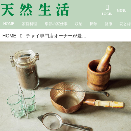
HOME
家庭料理
季節の家仕事
収納
掃除
健康
花と
HOME
チャイ専門店オーナーが愛用する「チャイセット」を拝見。どこでもすぐにチャイができる“これさえあれば”の道具たち／ミミロータス・吉池浩美さん