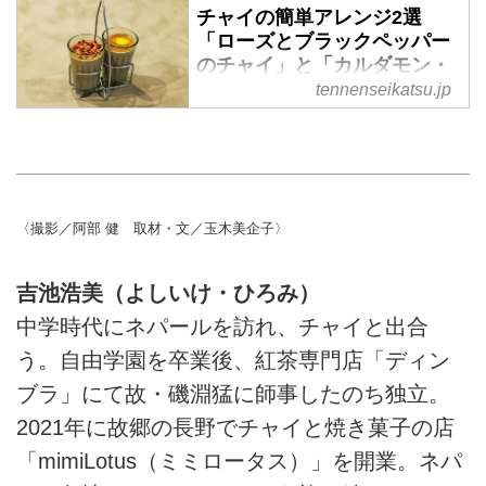
専門店を営む「ミミロータス」の
チャイの簡単アレンジ2選
吉池浩美さんにお茶時間の自由な
「ローズとブラックペッパー
のチャイ」と「カルダモン・
楽しみ方をお聞きしました。
レモンチャイ」のつくり方。
（『天然生活』2025年7月号掲
tennenseikatsu.jp
自由な発想で楽しむ一杯／ミ
載）
ミロータス・吉池浩美さん -
天然生活web
名門紅茶店で修行を重ね、チャイ
専門店を営む「ミミロータス」の
〈撮影／阿部 健 取材・文／玉木美企子〉
吉池浩美さんにお茶時間の楽しみ
方とおいしいアレンジレシピをお
吉池浩美（よしいけ・ひろみ）
聞きしました。（『天然生活』
2025年7月号掲載）
中学時代にネパールを訪れ、チャイと出合
う。自由学園を卒業後、紅茶専門店「ディン
ブラ」にて故・磯淵猛に師事したのち独立。
2021年に故郷の長野でチャイと焼き菓子の店
「mimiLotus（ミミロータス）」を開業。ネパ