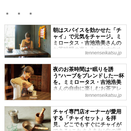
＊ ＊ ＊
朝はスパイスを効かせた「チ
ャイ」で元気をチャージ。ミ
ミロータス・吉池浩美さんの
お茶時間の楽しみとおすすめ
tennenseikatsu.jp
菓子 - 天然生活web
名門紅茶店で修行を重ね、チャイ
夜のお茶時間は“眠りを誘
専門店を営む「ミミロータス」の
う”ハーブをブレンドした一杯
吉池浩美さんにお茶時間の楽しみ
を。ミミロータス・吉池浩美
方をお聞きしました。（『天然生
さんの自由に楽しむお茶アレ
活』2025年7月号掲載）
ンジ - 天然生活web
tennenseikatsu.jp
名門紅茶店で修行を重ね、チャイ
専門店を営む「ミミロータス」の
チャイ専門店オーナーが愛用
吉池浩美さんにお茶時間の自由な
する「チャイセット」を拝
見。どこでもすぐにチャイが
楽しみ方をお聞きしました。
できる“これさえあれば”の道