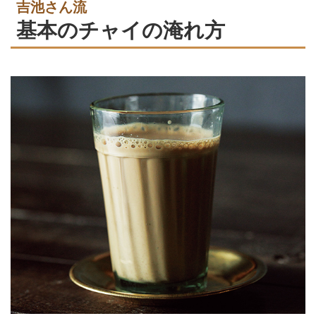
吉池さん流
基本のチャイの淹れ方