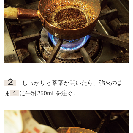
２
しっかりと茶葉が開いたら、強火のま
ま
１
に牛乳250mLを注ぐ。