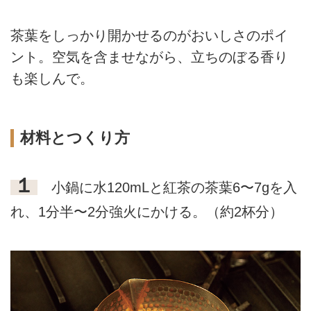
茶葉をしっかり開かせるのがおいしさのポイ
ント。空気を含ませながら、立ちのぼる香り
も楽しんで。
材料とつくり方
１
小鍋に水120mLと紅茶の茶葉6〜7gを入
れ、1分半〜2分強火にかける。（約2杯分）