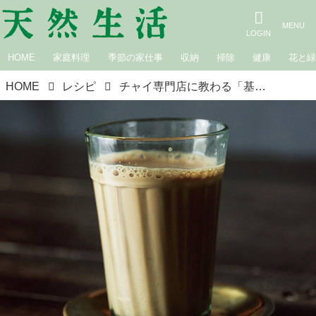
HOME
家庭料理
季節の家仕事
収納
掃除
健康
花と
HOME
レシピ
チャイ専門店に教わる「基本のチャイ」のおいしい淹れ方。紅茶と牛乳で手軽に楽しむ“スパイスいらず”の簡単レシピ／ミミロータス・吉池浩美さん