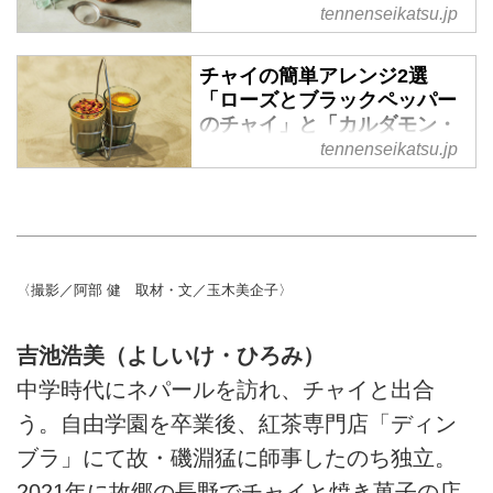
（『天然生活』2025年7月号掲
tennenseikatsu.jp
具たち／ミミロータス・吉池
載）
浩美さん - 天然生活web
チャイの簡単アレンジ2選
名門紅茶店で修行を重ね、チャイ
「ローズとブラックペッパー
専門店を営む「ミミロータス」の
のチャイ」と「カルダモン・
吉池浩美さんにお茶時間が楽しみ
レモンチャイ」のつくり方。
tennenseikatsu.jp
になる愛用道具をお聞きしまし
自由な発想で楽しむ一杯／ミ
た。（『天然生活』2025年7月号
ミロータス・吉池浩美さん -
掲載）
天然生活web
名門紅茶店で修行を重ね、チャイ
専門店を営む「ミミロータス」の
〈撮影／阿部 健 取材・文／玉木美企子〉
吉池浩美さんにお茶時間の楽しみ
方とおいしいアレンジレシピをお
吉池浩美（よしいけ・ひろみ）
聞きしました。（『天然生活』
2025年7月号掲載）
中学時代にネパールを訪れ、チャイと出合
う。自由学園を卒業後、紅茶専門店「ディン
ブラ」にて故・磯淵猛に師事したのち独立。
2021年に故郷の長野でチャイと焼き菓子の店