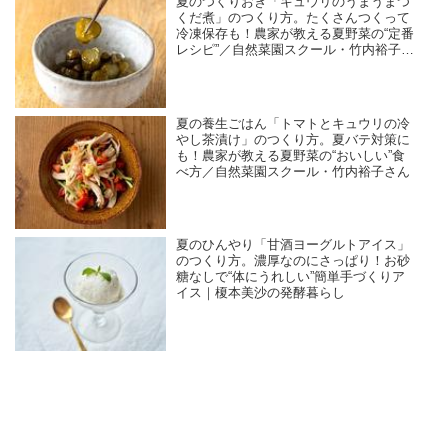
夏のつくりおき「キュウリのうまうまつ
くだ煮」のつくり方。たくさんつくって
冷凍保存も！農家が教える夏野菜の“定番
レシピ”／自然菜園スクール・竹内裕子さ
ん
夏の養生ごはん「トマトとキュウリの冷
やし茶漬け」のつくり方。夏バテ対策に
も！農家が教える夏野菜の“おいしい”食
べ方／自然菜園スクール・竹内裕子さん
夏のひんやり「甘酒ヨーグルトアイス」
のつくり方。濃厚なのにさっぱり！お砂
糖なしで“体にうれしい”簡単手づくりア
イス｜榎本美沙の発酵暮らし