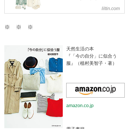
リルティンは、個人の方が日頃の
liltin.com
ファッションに関するお悩みを相
談できる、パーソナルなコーディ
※ ※ ※
ネートサービスです。今のあなた
に似合うスタイルを現役スタイリ
ストがご提案。ファッションを楽
しむお手伝いをいたします。
天然生活の本
『「今の自分」に似合う
服』（植村美智子・著）
amazon.co.jp