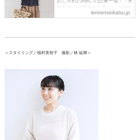
おしゃれのABC の記事一覧 - 『天
然生活』が運営する暮らしの情報
tennenseikatsu.jp
サイト。食やファッション、暮ら
しの知恵はもちろん、Webオリジ
ナルの情報を毎日配信
＜スタイリング／植村美智子 撮影／林 紘輝＞