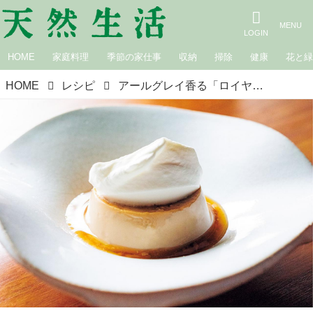
HOME
家庭料理
季節の家仕事
収納
掃除
健康
花と
HOME
レシピ
アールグレイ香る「ロイヤルミルクティープリン」のつくり方。せいろで蒸しあげてなめらかに／難病ALSとともに生きる、はらだまさこさんの“未来に伝えたい”レシピ