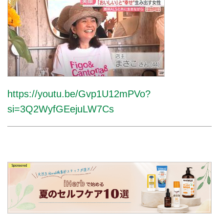
https://youtu.be/Gvp1U12mPVo?
si=3Q2WyfGEejuLW7Cs