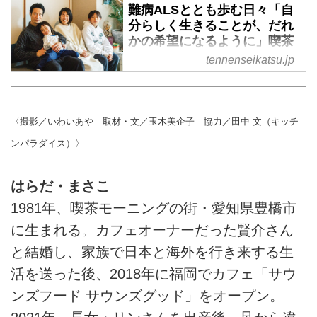
とをあきらめない」 - 天然生
難病ALSととも歩む日々「自
活web
分らしく生きることが、だれ
かの希望になるように」喫茶
福岡の喫茶店「サウンズフード
店サウンズフード サウンズグ
サウンズグッド」の店主、まさこ
tennenseikatsu.jp
ッド店主・まさこさんの“愛と
さん。難病ALSを発症しながら
希望の物語” - 天然生活web
も、人生を楽しみながら挑戦し続
ける姿が、多くの人の共感を集め
福岡の喫茶店「サウンズフード
〈撮影／いわいあや 取材・文／玉木美企子 協力／田中 文（キッチ
ています。本記事では、ALSの発
サウンズグッド」の店主、まさこ
症から、暗闇の先にたどりついた
さん。難病ALSとともに生きなが
ンパラダイス）〉
想いを伺いました。（『天然生
ら、夢に向かって挑戦し続ける姿
活』2025年6月号掲載）
が多くの人の共感を集めていま
はらだ・まさこ
す。本記事では、支えてくれる家
1981年、喫茶モーニングの街・愛知県豊橋市
族や友人たちとのつながり、そし
て前を向く原動力についてお話を
に生まれる。カフェオーナーだった賢介さん
伺いました。（『天然生活』
と結婚し、家族で日本と海外を行き来する生
2025年6月号掲載）
活を送った後、2018年に福岡でカフェ「サウ
ンズフード サウンズグッド」をオープン。