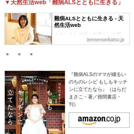
▼天然生活web「難病ALSとともに生きる」
難病ALSとともに生きる - 天
然生活web
まさこさんの日々の暮らしや思
tennenseikatsu.jp
い、そして、“未来に届けたいレ
シピ”などをつづったエッセイ。
＊ ＊ ＊
『難病ALSのママが綴るい
のちのレシピ もしもキッチ
ンに立てたなら』（はらだ
まさこ・著／徳間書店・
刊）