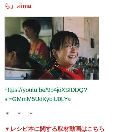
ら』♪iima
https://youtu.be/9p4joXSIDDQ?
si=GMmM5UdKybiU0LYa
＊ ＊ ＊
▼レシピ本に関する取材動画はこちら