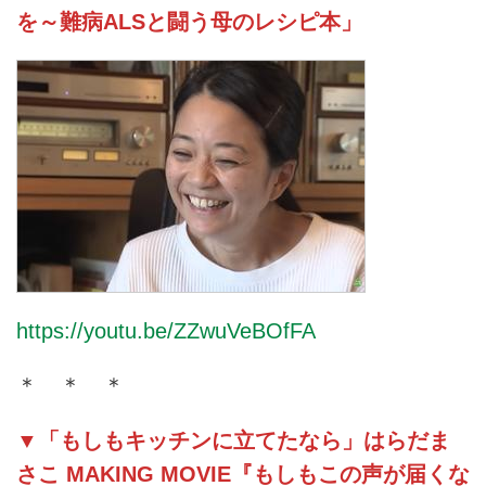
を～難病ALSと闘う母のレシピ本」
https://youtu.be/ZZwuVeBOfFA
＊ ＊ ＊
▼「もしもキッチンに立てたなら」はらだま
さこ MAKING MOVIE『もしもこの声が届くな