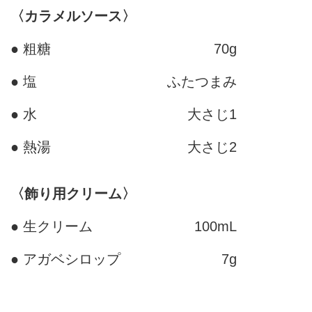
〈カラメルソース〉
● 粗糖
70g
● 塩
ふたつまみ
● 水
大さじ1
● 熱湯
大さじ2
〈飾り用クリーム〉
● 生クリーム
100mL
● アガベシロップ
7g