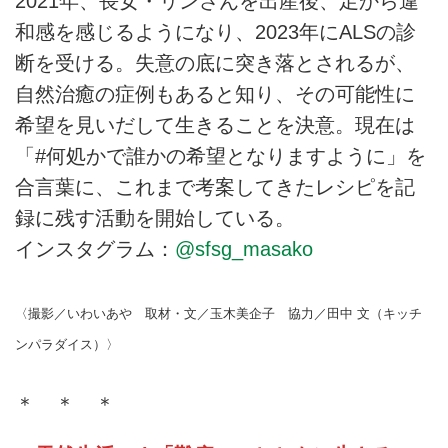
2021年、長女・リンさんを出産後、足から違
和感を感じるようになり、2023年にALSの診
断を受ける。失意の底に突き落とされるが、
自然治癒の症例もあると知り、その可能性に
希望を見いだして生きることを決意。現在は
「#何処かで誰かの希望となりますように」を
合言葉に、これまで考案してきたレシピを記
録に残す活動を開始している。
インスタグラム：
@sfsg_masako
〈撮影／いわいあや 取材・文／玉木美企子 協力／田中 文（キッチ
ンパラダイス）〉
＊ ＊ ＊