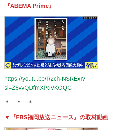
『ABEMA Prime』
https://youtu.be/R2ch-NSRExI?
si=Z6vvQDfmXPdVKOQG
＊ ＊ ＊
▼『FBS福岡放送ニュース』の取材動画