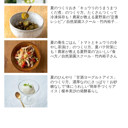
夏のつくりおき「キュウリのうまうまつ
くだ煮」のつくり方。たくさんつくって
冷凍保存も！農家が教える夏野菜の“定番
レシピ”／自然菜園スクール・竹内裕子さ
ん
夏の養生ごはん「トマトとキュウリの冷
やし茶漬け」のつくり方。夏バテ対策に
も！農家が教える夏野菜の“おいしい”食
べ方／自然菜園スクール・竹内裕子さん
夏のひんやり「甘酒ヨーグルトアイス」
のつくり方。濃厚なのにさっぱり！お砂
糖なしで“体にうれしい”簡単手づくりア
イス｜榎本美沙の発酵暮らし