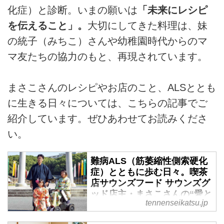
化症）と診断。いまの願いは
「未来にレシピ
を伝えること」。
大切にしてきた料理は、妹
の統子（みちこ）さんや幼稚園時代からのマ
マ友たちの協力のもと、再現されています。
まさこさんのレシピやお店のこと、ALSととも
に生きる日々については、こちらの記事でご
紹介しています。ぜひあわせてお読みくださ
い。
難病ALS（筋萎縮性側索硬化
症）とともに歩む日々。喫茶
店サウンズフード サウンズグ
ッド店主・まさこさんの“愛と
tennenseikatsu.jp
希望”の物語「ありのままに人
生を楽しむこと、挑戦するこ