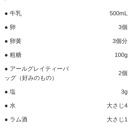
● 牛乳
500mL
● 卵
3個
● 卵黄
3個分
● 粗糖
100g
● アールグレイティーバ
2個
ッグ（好みのもの）
● 塩
3g
● 水
大さじ4
● ラム酒
大さじ1