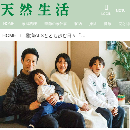
HOME
家庭料理
季節の家仕事
収納
掃除
健康
花と
HOME
難病ALSととも歩む日々「自分らしく生きることが、だれかの希望になるように」喫茶店サウンズフード サウンズグッド店主・まさこさんの“愛と希望の物語”