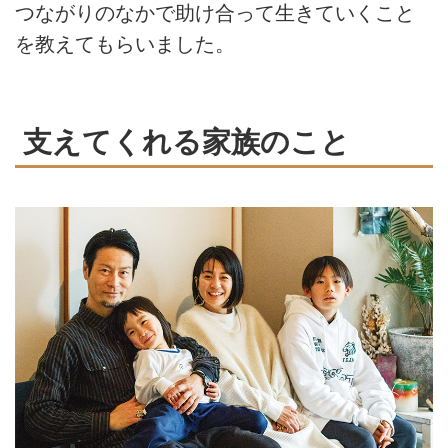
つながりのなかで助け合って生きていくこと
福岡の喫茶店「サウンズフード
を教えてもらいました。
サウンズグッド」の店主、まさこ
さん。難病ALSを発症しながら
も、人生を楽しみながら挑戦し続
ける姿が、多くの人の共感を集め
支えてくれる家族のこと
ています。本記事では、ALSの発
症から、暗闇の先にたどりついた
想いを伺いました。（『天然生
活』2025年6月号掲載）