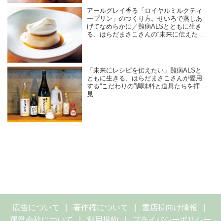
アールグレイ香る「ロイヤルミルクティ
ープリン」のつくり方。せいろで蒸しあ
げてなめらかに／難病ALSとともに生き
る、はらだまさこさんの“未来に伝えた
い”レシピ
「未来にレシピを伝えたい」難病ALSと
ともに生きる、はらだまさこさんが愛用
する“こだわりの”調味料と道具たちを拝
見
広告について
著作権について
書店様向け情報
運営会社について
利用規約
プライバシーポリシー