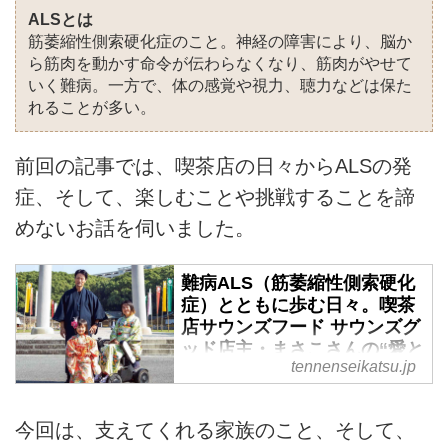
ALSとは
筋萎縮性側索硬化症のこと。神経の障害により、脳か
ら筋肉を動かす命令が伝わらなくなり、筋肉がやせて
いく難病。一方で、体の感覚や視力、聴力などは保た
れることが多い。
前回の記事では、喫茶店の日々からALSの発
症、そして、楽しむことや挑戦することを諦
めないお話を伺いました。
難病ALS（筋萎縮性側索硬化
症）とともに歩む日々。喫茶
店サウンズフード サウンズグ
ッド店主・まさこさんの“愛と
tennenseikatsu.jp
希望”の物語「ありのままに人
生を楽しむこと、挑戦するこ
とをあきらめない」 - 天然生
今回は、支えてくれる家族のこと、そして、
活web