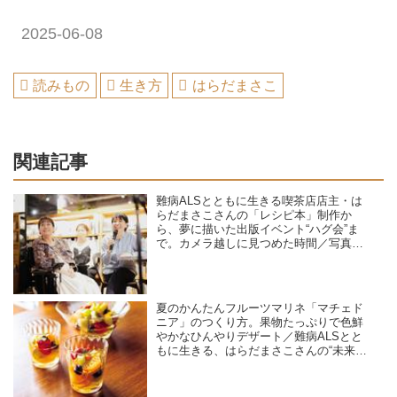
2025-06-08
読みもの
生き方
はらだまさこ
関連記事
難病ALSとともに生きる喫茶店店主・は
らだまさこさんの「レシピ本」制作か
ら、夢に描いた出版イベント“ハグ会”ま
で。カメラ越しに見つめた時間／写真
家・繁延あづささん
夏のかんたんフルーツマリネ「マチェド
ニア」のつくり方。果物たっぷりで色鮮
やかなひんやりデザート／難病ALSとと
もに生きる、はらだまさこさんの“未来に
伝えたい”レシピ