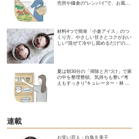
売所や鎌倉の“レンバイ”で、お風呂
掃除は朝の日課に
材料4つで簡単「小倉アイス」のつ
くり方。やさしい甘さとコクがおい
しい“混ぜて冷やし固めるだけ”のひ
んやりおやつ／お菓子研究家・本間
節子さん
夏は朝30分の「掃除と片づけ」で家
の中を整理整頓。気持ちも整い“考
えもすっきり”キュレーター・林 綾
野さんが早起きしてやる家事2つ
連載
お笑い芸人・白鳥久美子