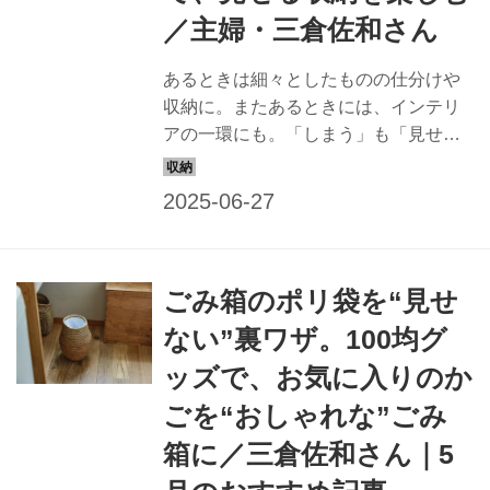
／主婦・三倉佐和さん
あるときは細々としたものの仕分けや
収納に。またあるときには、インテリ
アの一環にも。「しまう」も「見せ
る」もかなえる、かごの魅力を存分
に。主婦・三倉佐和さんの、暮らしの
中の「かご使い」5つのアイデアをご紹
介します （『天然生活』2024年7月号
掲載）
ごみ箱のポリ袋を“見せ
ない”裏ワザ。100均グ
ッズで、お気に入りのか
ごを“おしゃれな”ごみ
箱に／三倉佐和さん｜5