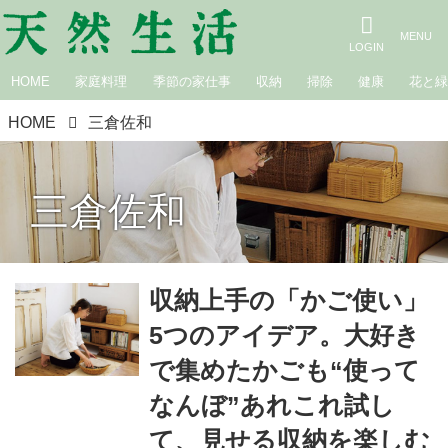
HOME
家庭料理
季節の家仕事
収納
掃除
健康
花と
HOME
三倉佐和
三倉佐和
収納上手の「かご使い」
5つのアイデア。大好き
で集めたかごも“使って
なんぼ”あれこれ試し
て、見せる収納を楽しむ