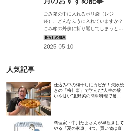
月のおすすめ記事
ごみ箱の中に入れるポリ袋（レジ
袋）、どんなふうに入れていますか？
ごみ箱の外側に折り返してしまうと生
活感が一気に丸出し……。かといっ
て、見えないようにポリ袋を入れるだ
けでは、ごみがポリ袋からはみ出して
しまうことが多々あります。そこで、
主婦の三倉佐和さんが生み出した、目
人気記事
から鱗のごみ袋のかけ方のアイデアを
紹介します。（『天然生活web』初出
仕込み中の梅干しにカビが！失敗続
2024年5月29日）
きの「梅仕事」で学んだ“人生の酸
いや甘い”夏野菜の簡単料理で暑さ
を乗り切る｜たんぽぽ白鳥久美子の
手づくり暮らし
料理家・中川たまさんが早起きして
やる「夏の家事」4つ。買い物は直