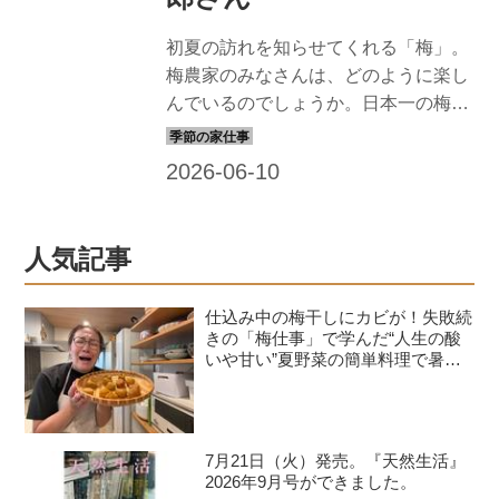
初夏の訪れを知らせてくれる「梅」。
梅農家のみなさんは、どのように楽し
んでいるのでしょうか。日本一の梅の
産地・和歌山県みなべ町で活動してい
る「梅ボーイズ」リーダーの山本将志
郎さんに、はじめてにおすすめの梅仕
事を教わります。今回は、梅農家に伝
わる「梅シロップ」のつくり方。てん
人気記事
さい糖を使うことで、氷砂糖よりもコ
クのある味わいに仕上がります。
仕込み中の梅干しにカビが！失敗続
きの「梅仕事」で学んだ“人生の酸
いや甘い”夏野菜の簡単料理で暑さ
を乗り切る｜たんぽぽ白鳥久美子の
手づくり暮らし
7月21日（火）発売。『天然生活』
2026年9月号ができました。