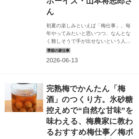
ボーイズ・山本将志郎さ
ん
初夏の楽しみといえば「梅仕事」。毎
年やってみたいと思いつつ、なんとな
く難しそうで手が出せないという人も
多いのではないでしょうか。そんな梅
仕事をもっと気軽に楽しんでほしい
と、梅の魅力を伝え続けているのが、
和歌山県の「梅ボーイズ」です。昔な
がらの甘くない梅干しづくりを続ける
完熟梅でかんたん「梅
リーダーの山本将志郎さんに、梅その
ものの魅力や、初心者におすすめの梅
酒」のつくり方。氷砂糖
仕事を聞きました。
控えめで“自然な甘味”を
味わえる、梅農家に教わ
るおすすめ梅仕事／梅ボ