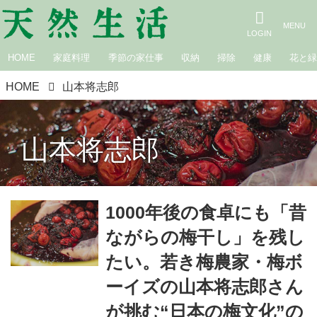
HOME
家庭料理
季節の家仕事
収納
掃除
健康
花と
HOME
山本将志郎
山本将志郎
1000年後の食卓にも「昔
ながらの梅干し」を残し
たい。若き梅農家・梅ボ
ーイズの山本将志郎さん
が挑む“日本の梅文化”の