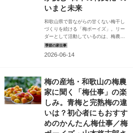
いまと未来
和歌山県で昔ながらの甘くない梅干し
づくりを続ける「梅ボーイズ」。リー
ダーとして活動しているのは、梅農家
で育った山本将志郎さんです。甘い味
つけの梅干しが主流となり、昔ながら
の梅干しをつくる人が減るなか、
「1000年後も続く日本の梅文化」を掲
げ、梅の魅力を発信しています。山本
梅の産地・和歌山の梅農
さんが守り、この先に繋げたいものと
は？ 梅のある暮らしとともに、その思
家に聞く「梅仕事」の楽
いを聞きました。
しみ。青梅と完熟梅の違
いは？初心者にもおすす
めのかんたん梅仕事／梅