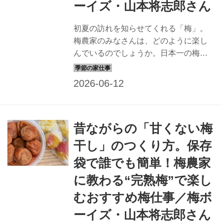
ーイズ・山本将志郎さん
初夏の訪れを知らせてくれる「梅」。
梅農家のみなさんは、どのように楽し
んでいるのでしょうか。日本一の梅の
産地・和歌山県みなべ町で活動してい
る「梅ボーイズ」リーダーの山本将志
郎さんに、はじめてにおすすめの梅仕
事を教わります。今回は、梅農家がた
どり着いた「梅酒」のつくり方。砂糖
昔ながらの「甘くない梅
は少なめ、梅本来の自然な甘味を感じ
られるレシピです。
干し」のつくり方。保存
袋で誰でも簡単！梅農家
に教わる“完熟梅”で楽し
むおすすめ梅仕事／梅ボ
ーイズ・山本将志郎さん