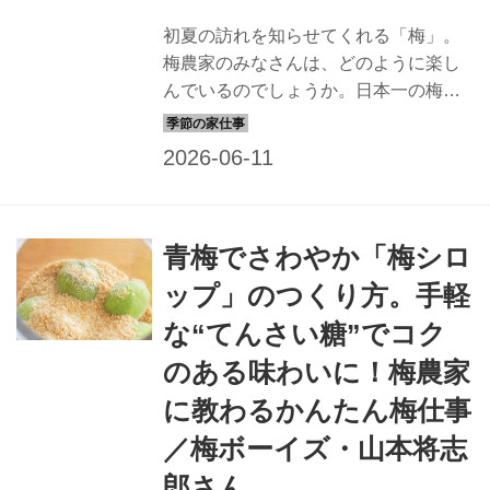
初夏の訪れを知らせてくれる「梅」。
梅農家のみなさんは、どのように楽し
んでいるのでしょうか。日本一の梅の
産地・和歌山県みなべ町で活動してい
る「梅ボーイズ」リーダーの山本将志
郎さんに、はじめてにおすすめの梅仕
事を教わります。今回は、梅農家に伝
わる「昔ながらの梅干し」のつくり
青梅でさわやか「梅シロ
方。ジッパー付き保存袋を使った、だ
れでも簡単につくれるレシピです。
ップ」のつくり方。手軽
な“てんさい糖”でコク
のある味わいに！梅農家
に教わるかんたん梅仕事
／梅ボーイズ・山本将志
郎さん