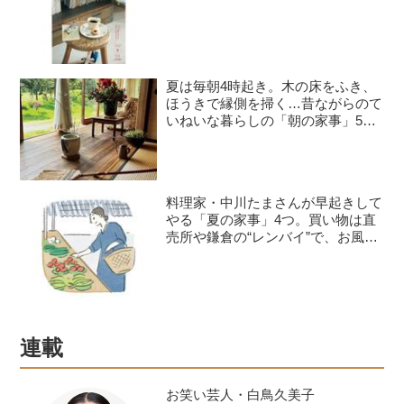
夏は毎朝4時起き。木の床をふき、
ほうきで縁側を掃く…昔ながらのて
いねいな暮らしの「朝の家事」5つ
／料理作家・豊村薫さん
料理家・中川たまさんが早起きして
やる「夏の家事」4つ。買い物は直
売所や鎌倉の“レンバイ”で、お風呂
掃除は朝の日課に
連載
お笑い芸人・白鳥久美子