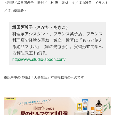
＜料理／坂田阿希子 撮影／川村 隆 取材・文／福山雅美 イラスト
／須山奈津希＞
坂田阿希子（さかた・あきこ）
料理家アシスタント、フランス菓子店、フランス
料理店で経験を重ね、独立。近著に『もっと使え
る絶品マリネ』（家の光協会）。実習形式で学べ
る料理教室も好評。
http://www.studio-spoon.com/
※記事中の情報は『天然生活』本誌掲載時のものです