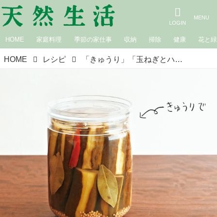
HOME
家庭料理
季節の家仕事
収納
掃除
健康
花と
HOME
レシピ
「きゅうり」「玉ねぎとハム」「カリフラワーとうずらの卵」 坂田阿希子さんの酸っぱすぎない味わいピクルス