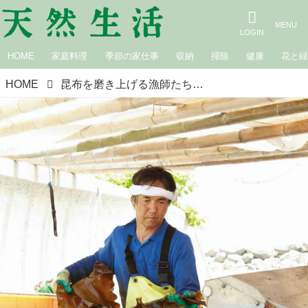
HOME
家庭料理
季節の家仕事
収納
掃除
健康
花と
HOME
昆布を磨き上げる漁師たち｜知床の海で採れる、羅臼昆布の魅力（2）