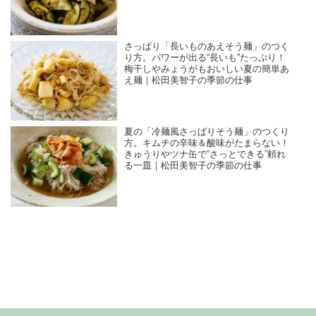
さっぱり「長いものあえそう麺」のつく
り方。パワーが出る“長いも”たっぷり！
梅干しやみょうがもおいしい夏の簡単あ
え麺｜松田美智子の季節の仕事
夏の「冷麺風さっぱりそう麺」のつくり
方。キムチの辛味＆酸味がたまらない！
きゅうりやツナ缶で“さっとできる”頼れ
る一皿｜松田美智子の季節の仕事