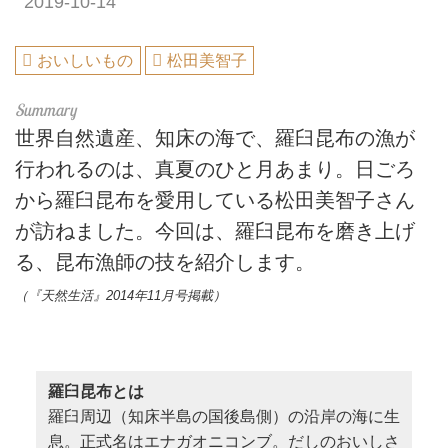
2019-10-14
おいしいもの
松田美智子
世界自然遺産、知床の海で、羅臼昆布の漁が
行われるのは、真夏のひと月あまり。日ごろ
から羅臼昆布を愛用している松田美智子さん
が訪ねました。今回は、羅臼昆布を磨き上げ
る、昆布漁師の技を紹介します。
（『天然生活』2014年11月号掲載）
羅臼昆布とは
羅臼周辺（知床半島の国後島側）の沿岸の海に生
息。正式名はエナガオニコンブ。だしのおいしさ