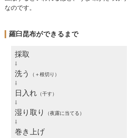
なのです。
羅臼昆布ができるまで
採取
⇩
洗う
（＋根切り）
⇩
日入れ
（干す）
⇩
湿り取り
（夜露に当てる）
⇩
巻き上げ