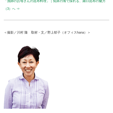
「漁師のお母さんの昆布料理」｜知床の海で採れる、羅臼昆布の魅力
（3）へ ⇒
＜撮影／川村 隆 取材・文／野上郁子（オフィスhana）＞