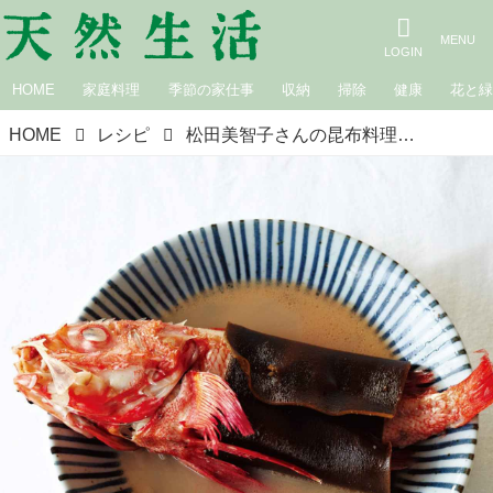
HOME
家庭料理
季節の家仕事
収納
掃除
健康
花と
HOME
レシピ
松田美智子さんの昆布料理｜知床の海で採れる、羅臼昆布の魅力（4）