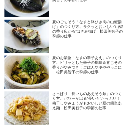
美智子の季節の仕事
夏のごちそう「なすと豚ひき肉の山椒揚
げ」のつくり方。サクッとおいしい“山椒
の香り広がる”はさみ揚げ｜松田美智子の
季節の仕事
夏のお漬物「なすの辛子あえ」のつくり
方。ピリッとした辛子の風味＆青じその
香りがやみつき！ごはんや冷ややっこに
｜松田美智子の季節の仕事
さっぱり「長いものあえそう麺」のつく
り方。パワーが出る“長いも”たっぷり！
梅干しやみょうがもおいしい夏の簡単あ
え麺｜松田美智子の季節の仕事