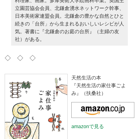
料理家、画家。多摩美術大学絵画科卒業。英国王
立園芸協会会員、北鎌倉湧水ネットワーク幹事、
日本美術家連盟会員。北鎌倉の豊かな自然とひと
続きの「台所」から生まれるおいしいレシピが人
気。著書に『北鎌倉のお庭の台所』（主婦の友
社）がある。
◇ ◇ ◇
天然生活の本
『天然生活の家仕事ごよ
み』（扶桑社）
amazonで見る