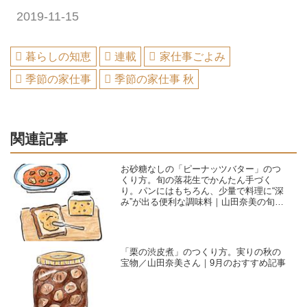
2019-11-15
暮らしの知恵
連載
家仕事ごよみ
季節の家仕事
季節の家仕事 秋
関連記事
お砂糖なしの「ピーナッツバター」のつ
くり方。旬の落花生でかんたん手づく
り。パンにはもちろん、少量で料理に“深
み”が出る便利な調味料｜山田奈美の旬を
味わう手しごとごよみ
「栗の渋皮煮」のつくり方。実りの秋の
宝物／山田奈美さん｜9月のおすすめ記事