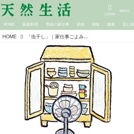
HOME
家庭料理
季節の家仕事
収納
掃除
健康
花と
HOME
「虫干し」｜家仕事ごよみ［10〜11月］