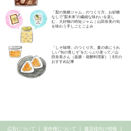
「梨の無糖ジャム」のつくり方。お砂糖
なしで“梨本来”の繊細な味わいを楽し
む、大好物の時短ジャム｜山田奈美の旬
を味わう手しごとごよみ
「しそ味噌」のつくり方。夏の体にうれ
しい“旬の青じそ”をたっぷり使って／山
田奈美さん（薬膳・発酵料理家）｜8月の
おすすめ記事
広告について
著作権について
書店様向け情報