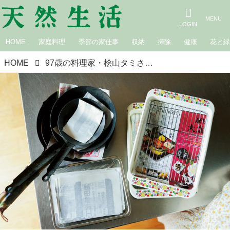
HOME
家庭料理
季節の家仕事
収納
掃除
健康
花と
HOME
97歳の料理家・桧山タミさんの家しごと「むだなものを出さない、タミさんの段取り」