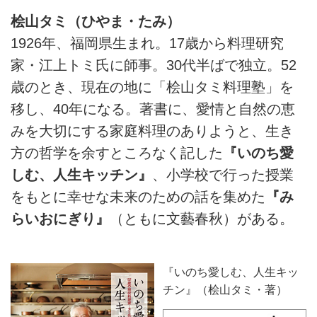
桧山タミ（ひやま・たみ）
1926年、福岡県生まれ。17歳から料理研究
家・江上トミ氏に師事。30代半ばで独立。52
歳のとき、現在の地に「桧山タミ料理塾」を
移し、40年になる。著書に、愛情と自然の恵
みを大切にする家庭料理のありようと、生き
方の哲学を余すところなく記した
『いのち愛
しむ、人生キッチン』
、小学校で行った授業
をもとに幸せな未来のための話を集めた
『み
らいおにぎり』
（ともに文藝春秋）がある。
『いのち愛しむ、人生キッ
チン』（桧山タミ・著）