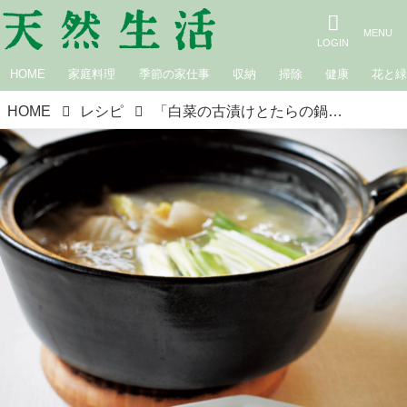
HOME
家庭料理
季節の家仕事
収納
掃除
健康
花と
HOME
レシピ
「白菜の古漬けとたらの鍋」｜松田美智子の季節の仕事「白菜漬け」