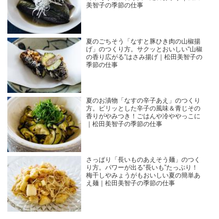
美智子の季節の仕事
夏のごちそう「なすと豚ひき肉の山椒揚
げ」のつくり方。サクッとおいしい“山椒
の香り広がる”はさみ揚げ｜松田美智子の
季節の仕事
夏のお漬物「なすの辛子あえ」のつくり
方。ピリッとした辛子の風味＆青じその
香りがやみつき！ごはんや冷ややっこに
｜松田美智子の季節の仕事
さっぱり「長いものあえそう麺」のつく
り方。パワーが出る“長いも”たっぷり！
梅干しやみょうがもおいしい夏の簡単あ
え麺｜松田美智子の季節の仕事