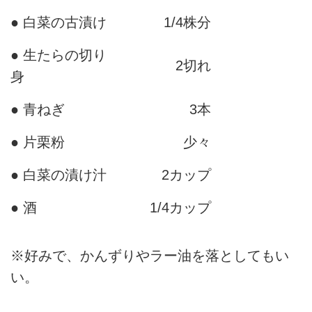
● 白菜の古漬け
1/4株分
● 生たらの切り
2切れ
身
● 青ねぎ
3本
● 片栗粉
少々
● 白菜の漬け汁
2カップ
● 酒
1/4カップ
※好みで、かんずりやラー油を落としてもい
い。