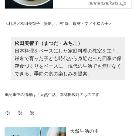
tennenseikatsu.jp
＜料理／松田美智子 撮影／川村 隆 取材・文／小松宏子＞
松田美智子（まつだ・みちこ）
日本料理をベースにした家庭料理の教室を主宰。
鎌倉で育った子ども時代から身近だった四季の保
存食づくりをベースに、現代の生活でも無理なく
できる、季節の食の楽しみを提案。
※記事中の情報は『天然生活』本誌掲載時のものです
※ ※ ※
天然生活の本