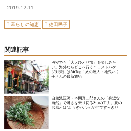
2019-12-11
暮らしの知恵
德田民子
関連記事
円安でも「大人ひとり旅」を楽しみた
い。海外ならどこへ行く？ロストバゲー
ジ対策にはAirTag！旅の達人・地曳いく
子さんの最新旅術
自然派医師・本間真二郎さんの「身近な
自然」で暑さを乗り切る3つの工夫。夏の
お風呂は“よもぎやハッカ油”ですっきり