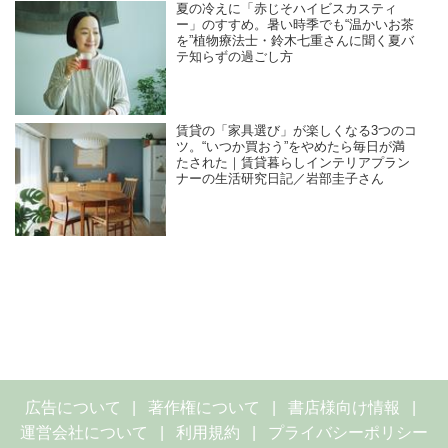
夏の冷えに「赤じそハイビスカスティ
ー」のすすめ。暑い時季でも“温かいお茶
を”植物療法士・鈴木七重さんに聞く夏バ
テ知らずの過ごし方
賃貸の「家具選び」が楽しくなる3つのコ
ツ。“いつか買おう”をやめたら毎日が満
たされた｜賃貸暮らしインテリアプラン
ナーの生活研究日記／岩部圭子さん
広告について
著作権について
書店様向け情報
運営会社について
利用規約
プライバシーポリシー