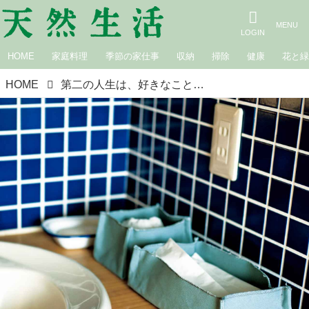
HOME
家庭料理
季節の家仕事
収納
掃除
健康
花と
HOME
第二の人生は、好きなことを思い切り｜徳田民子さんが大切にする「心和む裁縫の時間」