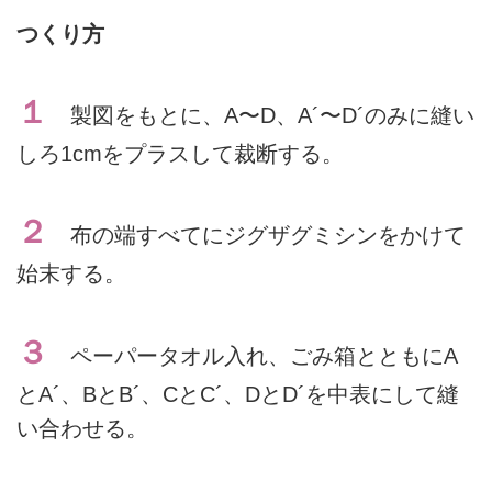
つくり方
１
製図をもとに、A〜D、A´〜D´のみに縫い
しろ1cmをプラスして裁断する。
２
布の端すべてにジグザグミシンをかけて
始末する。
３
ペーパータオル入れ、ごみ箱とともにA
とA´、BとB´、CとC´、DとD´を中表にして縫
い合わせる。