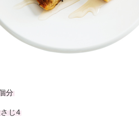
2個分
さじ4