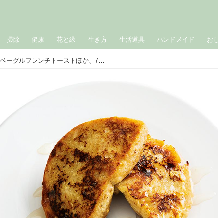
掃除
健康
花と緑
生き方
生活道具
ハンドメイド
お
フレンチトーストの研究｜ベーグルフレンチトーストほか、7つのパターン