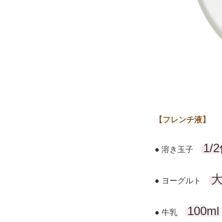
【フレンチ液】
1/
● 溶き玉子
大
● ヨーグルト
100ml
● 牛乳