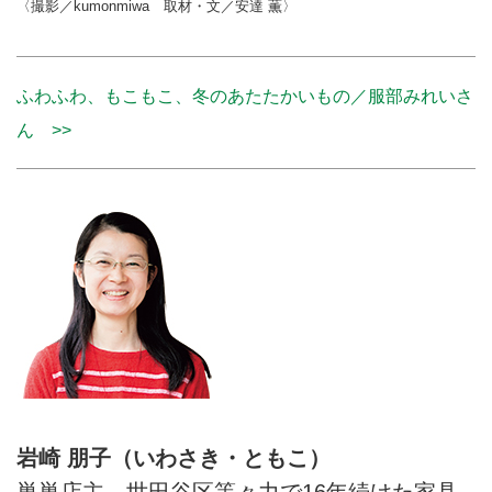
〈撮影／kumonmiwa 取材・文／安達 薫〉
ふわふわ、もこもこ、冬のあたたかいもの／服部みれいさ
ん >>
岩崎 朋子（いわさき・ともこ）