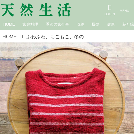
HOME
家庭料理
季節の家仕事
収納
掃除
健康
花と
HOME
ふわふわ、もこもこ、冬のあたたかいもの／巣巣・岩崎朋子さん「気持ちが上がる色やデザインも大事」