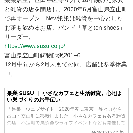
巣巣店主。世田谷区等々力で16年続けた家具
と雑貨の店を閉店し、2020年6月富山県立山町
で再オープン。New巣巣は雑貨を中心とした
お茶も飲めるお店。バンド「草とten shoes」
リーダー。
https://www.susu.co.jp/
富山県立山町鋳物師沢201−6
12月中旬から2月末までの間、店舗は冬季休業
中。
巣巣 SUSU ｜ 小さなカフェと生活雑貨。心地よ
い巣づくりのお手伝い。
「巣巣」ウェブサイト。2020年春に東京・等々力から
富山・立山町に移転しました。小さなカフェもある雑貨
の店。不定期で展覧会やライブイベントなども開催して
います。
www.susu.co.jp