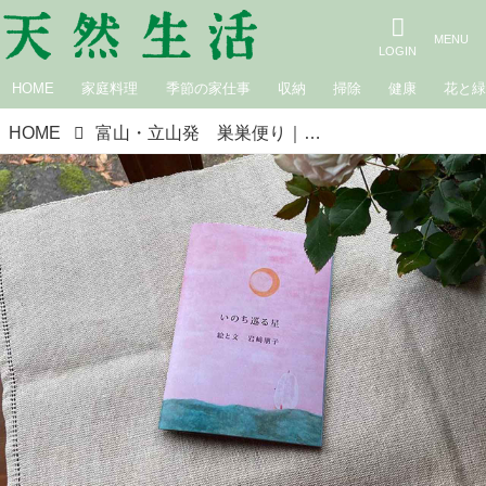
HOME
家庭料理
季節の家仕事
収納
掃除
健康
花と
HOME
富山・立山発 巣巣便り｜第八話 宇宙の片隅で考える