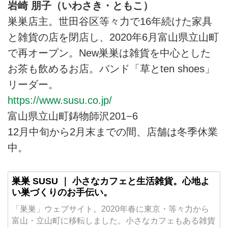
岩崎 朋子（いわさき・ともこ）
巣巣店主。世田谷区等々力で16年続けた家具
と雑貨の店を閉店し、2020年6月富山県立山町
で再オープン。New巣巣は雑貨を中心とした
お茶も飲めるお店。バンド「草とten shoes」
リーダー。
https://www.susu.co.jp/
富山県立山町鋳物師沢201−6
12月中旬から2月末までの間、店舗は冬季休業
中。
巣巣 SUSU ｜ 小さなカフェと生活雑貨。心地よ
い巣づくりのお手伝い。
「巣巣」ウェブサイト。2020年春に東京・等々力から
富山・立山町に移転しました。小さなカフェもある雑貨