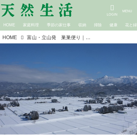
HOME
家庭料理
季節の家仕事
収納
掃除
健康
花と
HOME
富山・立山発 巣巣便り｜第七話 人間の身体のポテンシャル