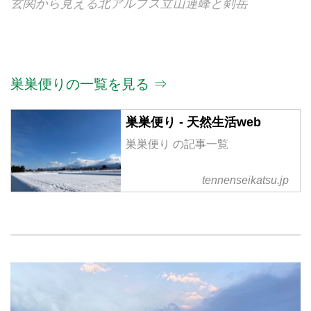
玄関から見える北アルプス立山連峰と剣岳
巣巣便りの一覧を見る ⇒
巣巣便り - 天然生活web
巣巣便り の記事一覧
tennenseikatsu.jp