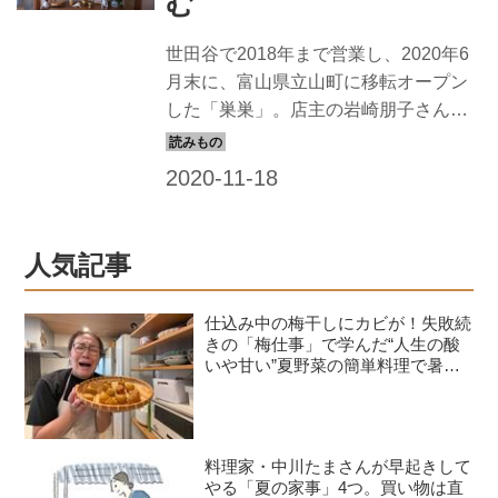
む
世田谷で2018年まで営業し、2020年6
月末に、富山県立山町に移転オープン
した「巣巣」。店主の岩崎朋子さん
は、新しい土地に馴染みながら、新し
いお店づくりを始めました。岩崎さん
がつづる、富山の巣巣のこと。今回
は、自然の中で迎える、初めての冬 を
前に思うことなどを。
人気記事
仕込み中の梅干しにカビが！失敗続
きの「梅仕事」で学んだ“人生の酸
いや甘い”夏野菜の簡単料理で暑さ
を乗り切る｜たんぽぽ白鳥久美子の
手づくり暮らし
料理家・中川たまさんが早起きして
やる「夏の家事」4つ。買い物は直