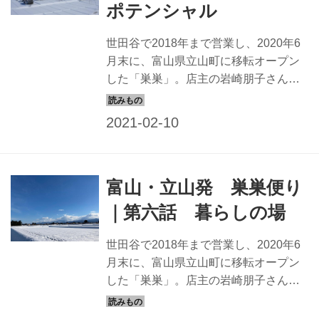
ポテンシャル
世田谷で2018年まで営業し、2020年6
月末に、富山県立山町に移転オープン
した「巣巣」。店主の岩崎朋子さん
は、新しい土地に馴染みながら、新し
いお店づくりを始めました。岩崎さん
がつづる、富山の巣巣のこと。今回
は、自然に近い生活の中で思い至った
人の身体に備わった力 についてのお話
富山・立山発 巣巣便り
です。
｜第六話 暮らしの場
世田谷で2018年まで営業し、2020年6
月末に、富山県立山町に移転オープン
した「巣巣」。店主の岩崎朋子さん
は、新しい土地に馴染みながら、新し
いお店づくりを始めました。岩崎さん