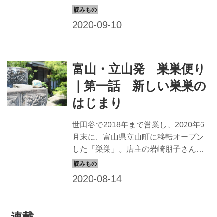
は、新しい土地に馴染みながら、新し
いお店づくりを始めました。岩崎さん
がつづる、富山の巣巣のこと。今回
は、富山で過ごすはじめての夏に触れ
た、お店の庭からの思いもかけない豊
富山・立山発 巣巣便り
かな恵みについてのお話です。
｜第一話 新しい巣巣の
はじまり
世田谷で2018年まで営業し、2020年6
月末に、富山県立山町に移転オープン
した「巣巣」。店主の岩崎朋子さん
は、新しい土地に馴染みながら、新し
いお店づくりを始めました。岩崎さん
がつづる、富山の巣巣のこと。新しい
お店がオープンし、お客さんを迎える
なかで、これまでのお店とは、ちょっ