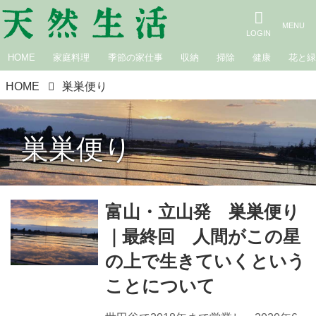
HOME
家庭料理
季節の家仕事
収納
掃除
健康
花と
HOME
巣巣便り
巣巣便り
富山・立山発 巣巣便り
｜最終回 人間がこの星
の上で生きていくという
ことについて