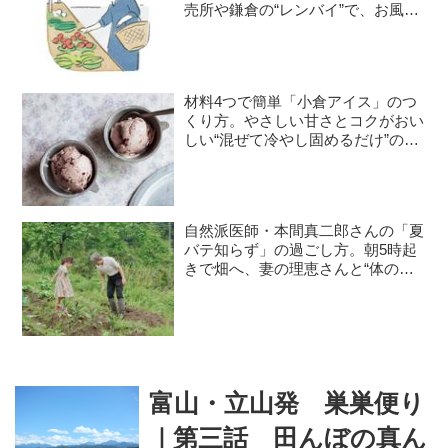
売所や鎌倉の“レンバイ”で、お風呂
掃除は朝の日課に
材料4つで簡単「小倉アイス」のつ
くり方。やさしい甘さとコクがおい
しい“混ぜて冷やし固めるだけ”のひ
んやりおやつ／お菓子研究家・本間
節子さん
自然派医師・本間真二郎さんの「夏
バテ知らず」の過ごし方。朝5時起
きで畑へ、妻の理恵さんと“体の
声”を聞きながら自然豊かに暮らす
富山・立山発 巣巣便り
｜第三話 田んぼの真ん