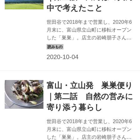
中で考えたこと
世田谷で2018年まで営業し、2020年6
月末に、富山県立山町に移転オープン
した「巣巣」。店主の岩崎朋子さん
は、新しい土地に馴染みながら、新し
いお店づくりを始めました。岩崎さん
がつづる、富山の巣巣のこと。今回
は、初めて経験する、日々、稲作を間
近に見る暮らしの中で感じたことなど
富山・立山発 巣巣便り
を。
｜第二話 自然の営みに
寄り添う暮らし
世田谷で2018年まで営業し、2020年6
月末に、富山県立山町に移転オープン
した「巣巣」。店主の岩崎朋子さん