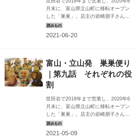
世田谷で2018年まで営業し、2020年6
月末に、富山県立山町に移転オープン
した「巣巣」。店主の岩崎朋子さん
は、新しい土地に馴染みながら、新し
いお店づくりを始めました。岩崎さん
がつづる、富山の巣巣のこと。今回
は、最終回を迎えて、新しい土地での1
年と、これからの生き方 について、岩
富山・立山発 巣巣便り
崎さんの言葉で語ります。
｜第九話 それぞれの役
割
世田谷で2018年まで営業し、2020年6
月末に、富山県立山町に移転オープン
した「巣巣」。店主の岩崎朋子さん
は、新しい土地に馴染みながら、新し
いお店づくりを始めました。岩崎さん
がつづる、富山の巣巣のこと。今回