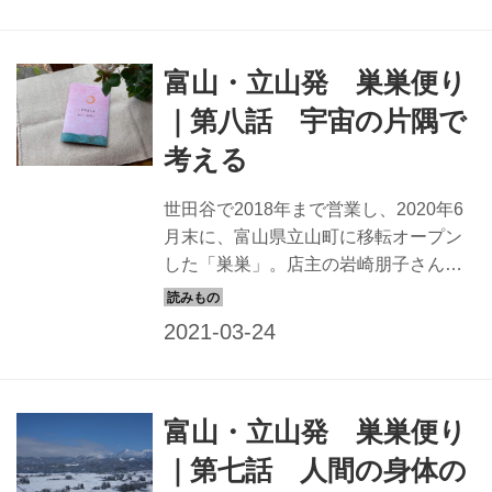
は、春を迎えて営業を再開した「巣
巣」の作品展で感じたこと などを。
富山・立山発 巣巣便り
｜第八話 宇宙の片隅で
考える
世田谷で2018年まで営業し、2020年6
月末に、富山県立山町に移転オープン
した「巣巣」。店主の岩崎朋子さん
は、新しい土地に馴染みながら、新し
いお店づくりを始めました。岩崎さん
がつづる、富山の巣巣のこと。今回
は、冬の間に描いた絵本のお話と、
「巣巣」の15周年を記念して詠んだ詩
富山・立山発 巣巣便り
を紹介します。
｜第七話 人間の身体の