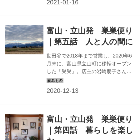
がつづる、富山の巣巣のこと。今回
は、「人が住み、暮らす場所」につい
て思うことなどを。
富山・立山発 巣巣便り
｜第五話 人と人の間に
世田谷で2018年まで営業し、2020年6
月末に、富山県立山町に移転オープン
した「巣巣」。店主の岩崎朋子さん
は、新しい土地に馴染みながら、新し
いお店づくりを始めました。岩崎さん
がつづる、富山の巣巣のこと。今回
は、人と人のコミュニケーションにつ
いて考えたこと などを。
富山・立山発 巣巣便り
｜第四話 暮らしを楽し