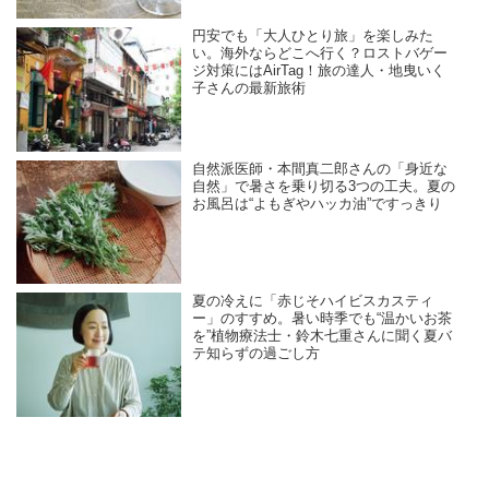
円安でも「大人ひとり旅」を楽しみた
い。海外ならどこへ行く？ロストバゲー
ジ対策にはAirTag！旅の達人・地曳いく
子さんの最新旅術
自然派医師・本間真二郎さんの「身近な
自然」で暑さを乗り切る3つの工夫。夏の
お風呂は“よもぎやハッカ油”ですっきり
夏の冷えに「赤じそハイビスカスティ
ー」のすすめ。暑い時季でも“温かいお茶
を”植物療法士・鈴木七重さんに聞く夏バ
テ知らずの過ごし方