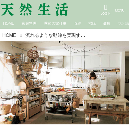
HOME
家庭料理
季節の家仕事
収納
掃除
健康
花と
HOME
流れるような動線を実現する「吊り下げる台所」／福田春美さん