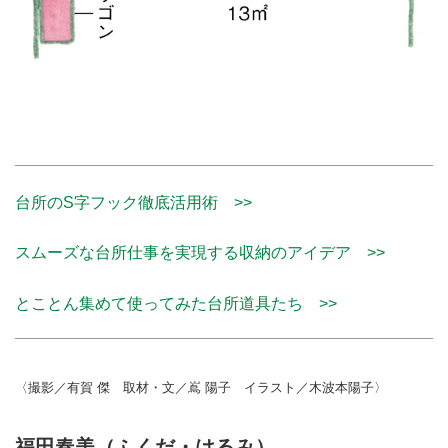
台所のS字フック徹底活用術 >>
スムーズな台所仕事を実現する収納のアイデア >>
とことん集めて使ってみた台所道具たち >>
〈撮影／有賀 傑 取材・文／嶌 陽子 イラスト／木波本陽子〉
福田春美（ふくだ・はるみ）