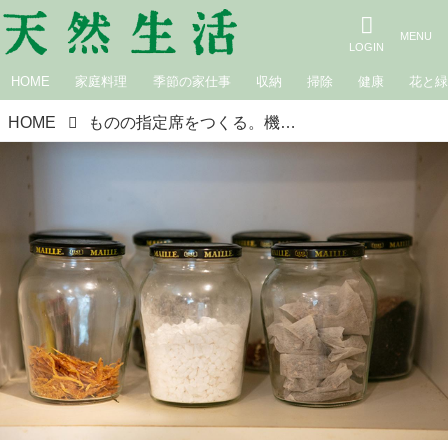
HOME
家庭料理
季節の家仕事
収納
掃除
健康
花と
HOME
ものの指定席をつくる。機嫌よくいられる台所／主婦・坂井より子さん