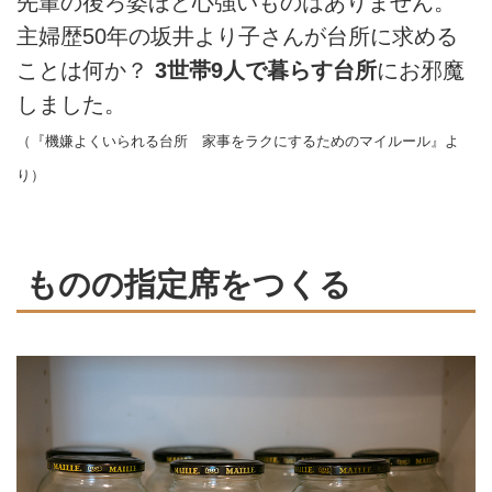
先輩の後ろ姿ほど心強いものはありません。
主婦歴50年の坂井より子さんが台所に求める
ことは何か？
3世帯9人で暮らす台所
にお邪魔
しました。
（『機嫌よくいられる台所 家事をラクにするためのマイルール』よ
り）
ものの指定席をつくる