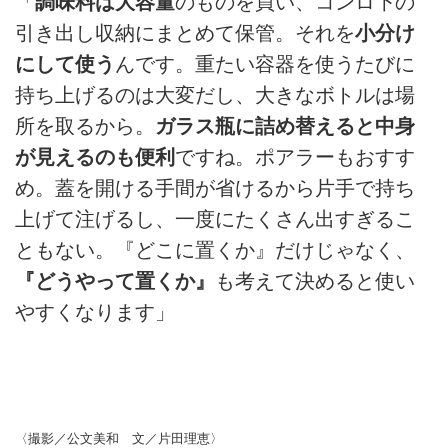
「
調味料は大容量
のものを買い、コンロ下の
引き出し収納にまとめて保管。それを
小分け
にして使う
んです。重たい容器を使うたびに
持ち上げるのは大変だし、大きなボトルは場
所を取るから。
ガラス瓶に詰め替えると中身
が見えるのも便利
ですね。ポアラーもおすす
め。蓋を開ける手間が省けるから片手で持ち
上げて注げるし、一度にたくさん出すぎるこ
ともない。『どこに置くか』だけじゃなく、
『どうやって置くか』
も考えて決めると使い
やすくなります」
〈撮影／公文美和 文／片田理恵〉