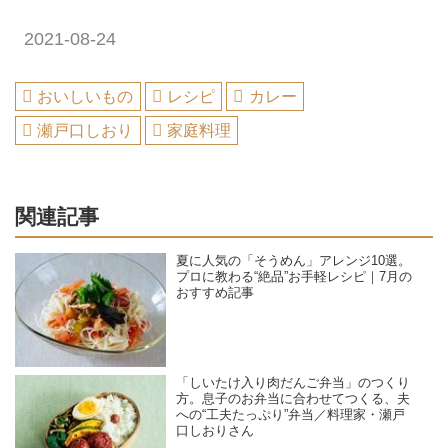
2021-08-24
おいしいもの
レシピ
カレー
瀬戸口しおり
家庭料理
関連記事
夏に人気の「そうめん」アレンジ10選。
プロに教わる“絶品”お手軽レシピ｜7月の
おすすめ記事
「しいたけ入り肉だんご弁当」のつくり
方。息子のお弁当に合わせてつくる、夫
への“工夫たっぷり”弁当／料理家・瀬戸
口しおりさん