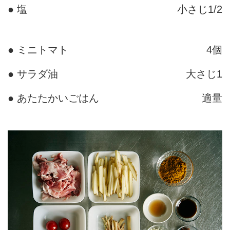
● 塩
小さじ1/2
● ミニトマト
4個
● サラダ油
大さじ1
● あたたかいごはん
適量