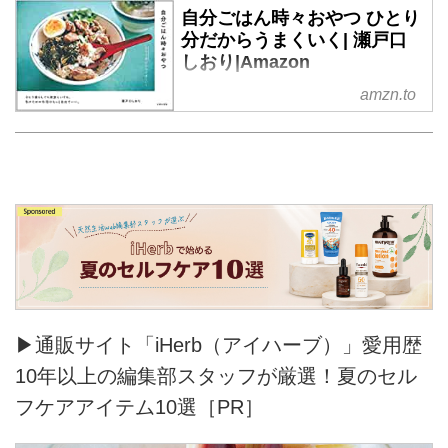
自分ごはん時々おやつ ひとり
分だからうまくいく| 瀬戸口
しおり|Amazon
ひとり暮らしでも家族といても、
amzn.to
私のための料理はもっと自由がい
い! あさごはんやリモートラン
チなどの食事時間をイベントにす
る、日々ごはんとおやつのレシピ
集。
▶通販サイト「iHerb（アイハーブ）」愛用歴
10年以上の編集部スタッフが厳選！夏のセル
フケアアイテム10選［PR］