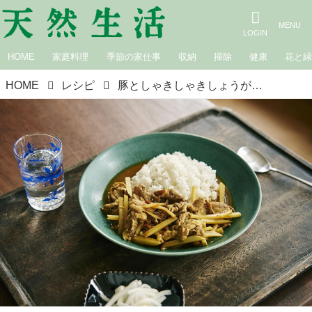
HOME
家庭料理
季節の家仕事
収納
掃除
健康
花と
HOME
レシピ
豚としゃきしゃきしょうがのカレー｜自分ごはん時々おやつ ひとり分だからうまくいく