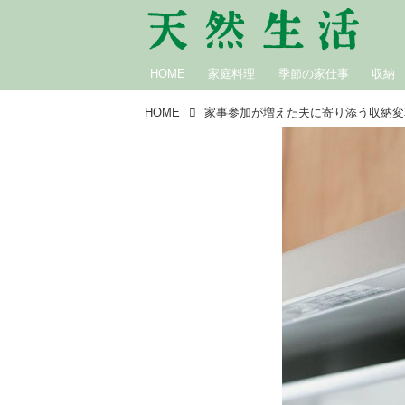
HOME
家庭料理
季節の家仕事
収納
HOME