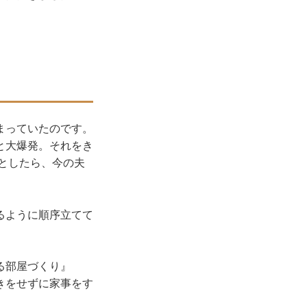
まっていたのです。
と大爆発。それをき
だとしたら、今の夫
るように順序立てて
。
る部屋づくり』
きをせずに家事をす