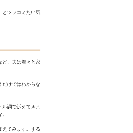
」とツッコミたい気
など、夫は着々と家
うだけではわからな
トル調で訴えてきま
な。
変えてみます。する