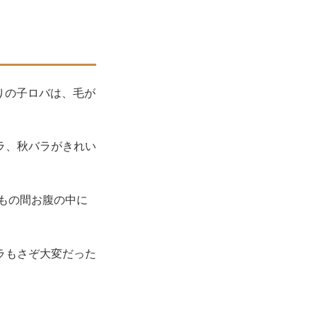
かりの子ロバは、毛が
ラ、秋バラがきれい
月もの間お腹の中に
ラもさぞ大変だった