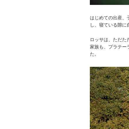
はじめての出産、
し、寝ている隙に
ロッサは、ただた
家族も、プラテー
た。