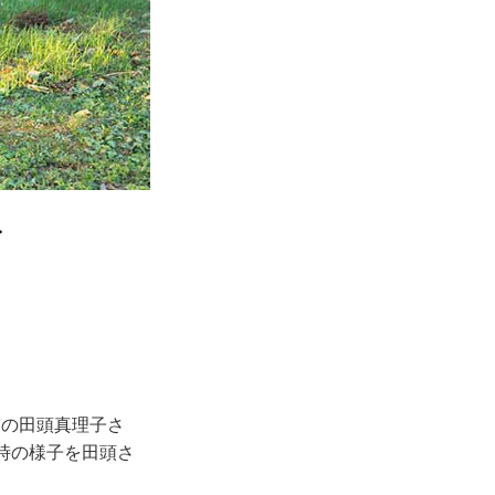
々
家の田頭真理子さ
時の様子を田頭さ