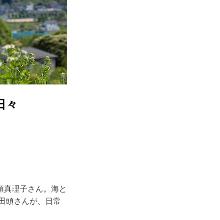
日々
頭真理子さん。海と
田頭さんが、日常