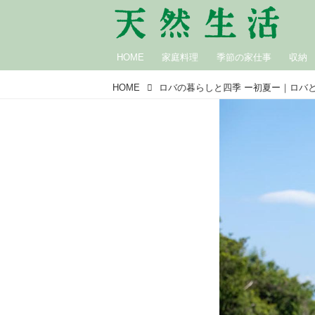
HOME
家庭料理
季節の家仕事
収納
HOME
ロバの暮らしと四季 ー初夏ー｜ロバ