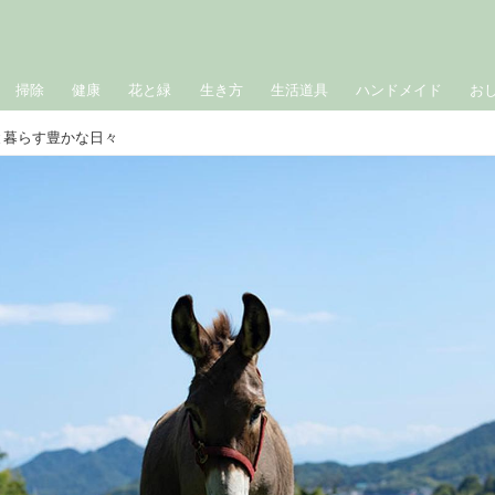
掃除
健康
花と緑
生き方
生活道具
ハンドメイド
お
と暮らす豊かな日々