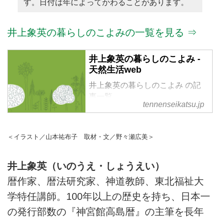
す。日付は年によってかわることがあります。
井上象英の暮らしのこよみの一覧を見る ⇒
井上象英の暮らしのこよみ -
天然生活web
井上象英の暮らしのこよみ の記
事一覧
tennenseikatsu.jp
＜イラスト／山本祐布子 取材・文／野々瀬広美＞
井上象英（いのうえ・しょうえい）
暦作家、暦法研究家、神道教師、東北福祉大
学特任講師。100年以上の歴史を持ち、日本一
の発行部数の『神宮館高島暦』の主筆を長年