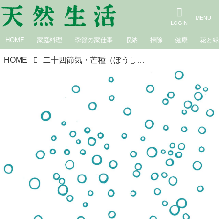
HOME
家庭料理
季節の家仕事
収納
掃除
健康
花と
HOME
二十四節気・芒種（ぼうしゅ）｜井上象英の暮らしのこよみ