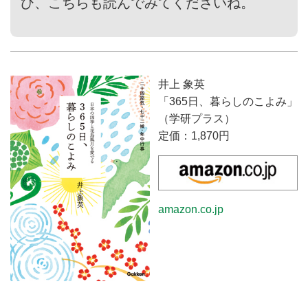
ひ、こちらも読んでみてくださいね。
井上 象英
「365日、暮らしのこよみ」
（学研プラス）
定価：1,870円
amazon.co.jp