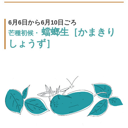
6月6日から6月10日ごろ
蟷螂生［かまきり
芒種初候・
しょうず］