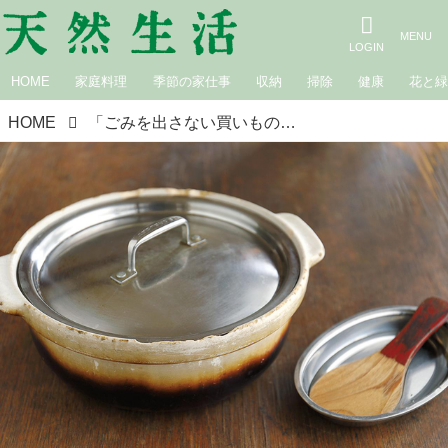
HOME
家庭料理
季節の家仕事
収納
掃除
健康
花と
HOME
「ごみを出さない買いもの」無理しない “むだを出さない” ゼロウェイストな暮らし／服部麻子さん（ロータスグラノーラ主宰）