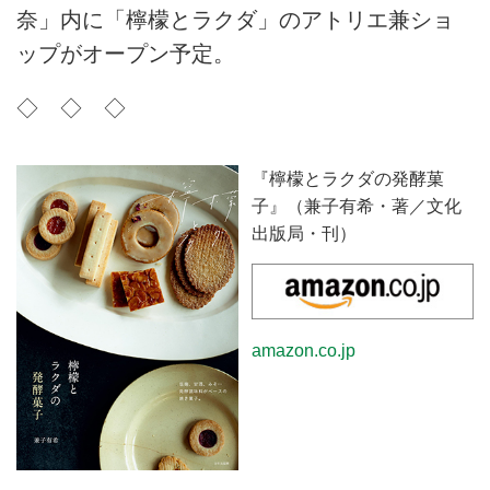
奈」内に「檸檬とラクダ」のアトリエ兼ショ
ップがオープン予定。
◇ ◇ ◇
『檸檬とラクダの発酵菓
子』（兼子有希・著／文化
出版局・刊）
amazon.co.jp