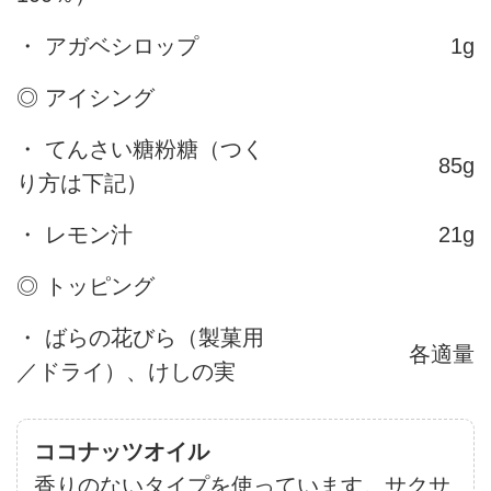
・ アガベシロップ
1g
◎ アイシング
・ てんさい糖粉糖（つく
85g
り方は下記）
・ レモン汁
21g
◎ トッピング
・ ばらの花びら（製菓用
各適量
／ドライ）、けしの実
ココナッツオイル
香りのないタイプを使っています。サクサ