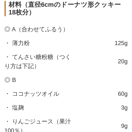
材料（直径6cmのドーナツ形クッキー
18枚分）
◎ A（合わせてふるう）
・ 薄力粉
125g
・ てんさい糖粉糖（つく
20g
り方は下記）
◎ B
・ ココナッツオイル
60g
・ 塩麹
3g
・ りんごジュース（果汁
9g
100％）