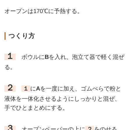
オーブンは170℃に予熱する。
つくり方
１
ボウルに
B
を入れ、泡立て器で軽く混ぜ
る。
２
１
に
A
を一度に加え、ゴムべらで粉と
液体を一体化させるようにしっかりと混ぜ、
手でひとまとめにする。
３
オーブンペーパーの上に
２
をのせる。