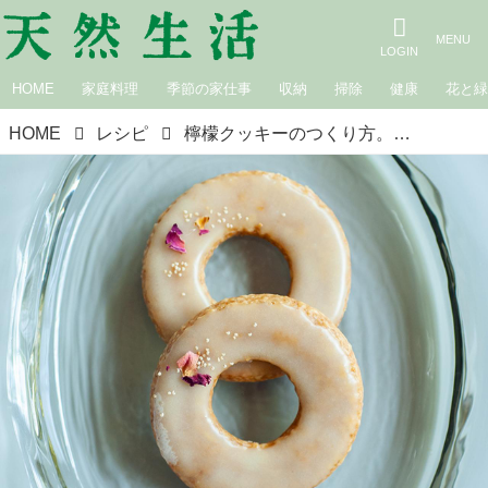
HOME
家庭料理
季節の家仕事
収納
掃除
健康
花と
HOME
レシピ
檸檬クッキーのつくり方。卵も牛乳も使わない「檸檬とラクダ」の発酵菓子