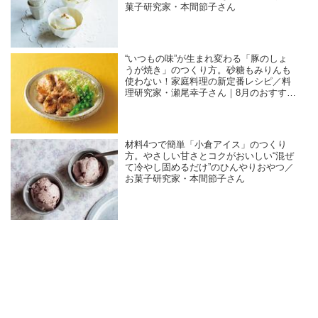
菓子研究家・本間節子さん
“いつもの味”が生まれ変わる「豚のしょ
うが焼き」のつくり方。砂糖もみりんも
使わない！家庭料理の新定番レシピ／料
理研究家・瀬尾幸子さん｜8月のおすすめ
記事
材料4つで簡単「小倉アイス」のつくり
方。やさしい甘さとコクがおいしい“混ぜ
て冷やし固めるだけ”のひんやりおやつ／
お菓子研究家・本間節子さん