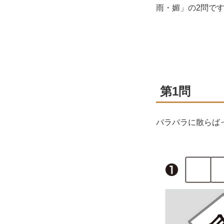
雨・媚」の2問で
第1問
バラバラに散らば