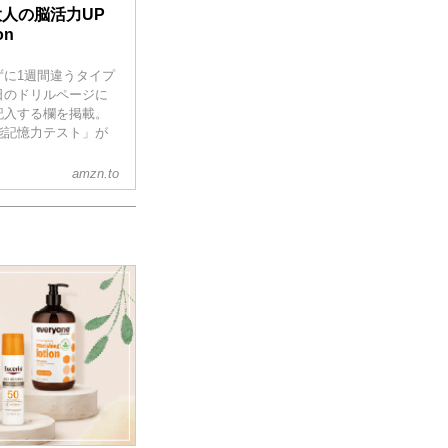
大人の脳活力UP
on
に1週間違うタイプ
日のドリルページに
記入する欄を掲載。
能記憶力テスト」が
amzn.to