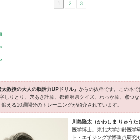
1
2
3
目
>
>
隆太教授の大人の脳活力UPドリル』
からの抜粋です。この本で
文字しりとり、穴あき計算、都道府県クイズ、わっか算、点つな
を鍛える10週間分のトレーニングが紹介されています。
川島隆太（かわしま りゅうた
医学博士。東北大学加齢医学
ト・エイジング学際重点研究セ