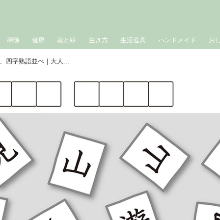
掃除
健康
花と緑
生き方
生活道具
ハンドメイド
お
川島隆太教授の脳を鍛える漢字パズル、四字熟語並べ｜大人の脳活力UPドリル［2日目］