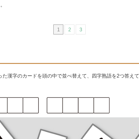
す。
1
2
3
った漢字のカードを頭の中で並べ替えて、四字熟語を2つ答え