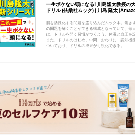
一生ボケない頭になる! 川島隆太教授の
ドリル (扶桑社ムック) | 川島 隆太 |Amaz
脳を活性化する問題を盛り込んだムック本。飽きず
の問題を解くことができる構成となっていて、毎
は、ドリルを開く習慣がつくよう、体温と血圧を
また、ドリルのはじめ、中間、おわりに「認知機
ついており、ドリルの成果が可視化できる。