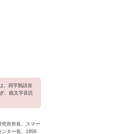
は、四字熟語並
ぎ、鏡文字音読
）
研究所所長。スマー
ンター長。1959