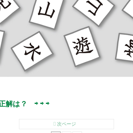
解は？ ⇨ ⇨ ⇨
次ページ