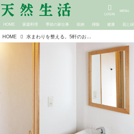
HOME
家庭料理
季節の家仕事
収納
掃除
健康
花と
HOME
水まわりを整える。5軒のお宅に見る「洗面所」を整えるヒント