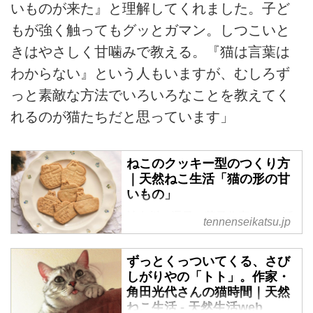
いものが来た』と理解してくれました。子ど
もが強く触ってもグッとガマン。しつこいと
きはやさしく甘噛みで教える。『猫は言葉は
わからない』という人もいますが、むしろず
っと素敵な方法でいろいろなことを教えてく
れるのが猫たちだと思っています」
ねこのクッキー型のつくり方
｜天然ねこ生活「猫の形の甘
いもの」
神奈川・逗子で菓子作家として活
tennenseikatsu.jp
動されている「Bakeromi（べカ
ロミ）」の小禄広海さんに教えて
ずっとくっついてくる、さび
いただく猫の形のバタークッキ
しがりやの「トト」。作家・
ー。こちらで使用している 2種類
角田光代さんの猫時間｜天然
のクッキー型についてご紹介いた
ねこ生活 - 天然生活web
だきました。（『天然ねこ生活』