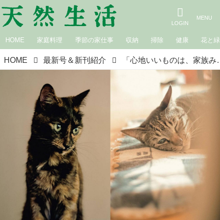
HOME
家庭料理
季節の家仕事
収納
掃除
健康
花と
HOME
最新号＆新刊紹介
「心地いいものは、家族みんなで共有したい