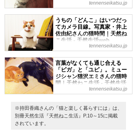
tennenseikatsu.jp
より）
なんでもない日常も一緒ならにぎ
やか。猫と過ごす毎日は、かけが
うちの「どんこ」はいつだっ
えのない時間です。作家の角田光
てカメラ目線。写真家・井上
代さんに、愛猫「トト」 との大
佐由紀さんの猫時間｜天然ね
切な瞬間を教えてもらいました。
こ生活 - 天然生活web
（別冊天然生活『天然ねこ生活』
tennenseikatsu.jp
掲載）
なんでもない日常も一緒ならにぎ
やか。猫と過ごす毎日は、かけが
言葉がなくても通じ合える
えのない時間です。写真家の井上
「ピガ」と「ユピ」。ミュー
佐由紀さんに、愛猫「どんこ」と
ジシャン猫沢エミさんの猫時
の大切な瞬間を教えてもらいまし
間｜天然ねこ生活 - 天然生活
た。（別冊天然生活『天然ねこ生
tennenseikatsu.jp
web
活』掲載）
なんでもない日常も一緒ならにぎ
やか。猫と過ごす毎日は、かけが
※持田香織さんの「猫と楽しく暮らすには」は、
えのない時間です。ミュージシャ
別冊天然生活『天然ねこ生活』P.10～15に掲載
ンの猫沢エミさんに、愛猫「ピガ
されています。
ピンジェリ」 と「ユピテル」と
の大切な瞬間を教えてもらいまし