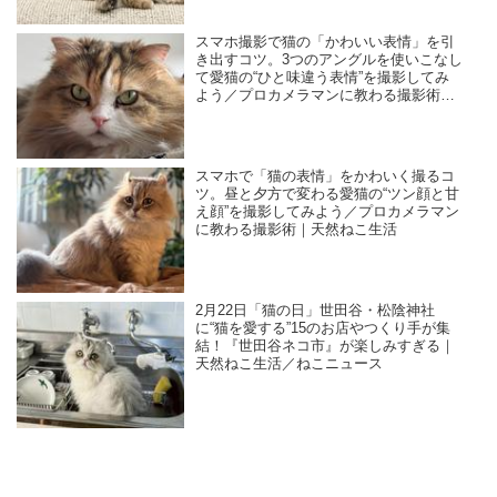
スマホ撮影で猫の「かわいい表情」を引
き出すコツ。3つのアングルを使いこなし
て愛猫の“ひと味違う表情”を撮影してみ
よう／プロカメラマンに教わる撮影術｜
天然ねこ生活
スマホで「猫の表情」をかわいく撮るコ
ツ。昼と夕方で変わる愛猫の“ツン顔と甘
え顔”を撮影してみよう／プロカメラマン
に教わる撮影術｜天然ねこ生活
2月22日「猫の日」世田谷・松陰神社
に“猫を愛する”15のお店やつくり手が集
結！『世田谷ネコ市』が楽しみすぎる｜
天然ねこ生活／ねこニュース