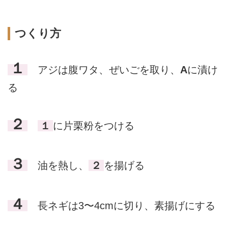
つくり方
１
アジは腹ワタ、ぜいごを取り、
A
に漬け
る
２
１
に片栗粉をつける
３
油を熱し、
２
を揚げる
４
長ネギは3〜4cmに切り、素揚げにする