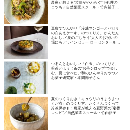
農家が教える“苦味がやわらぐ”下処理の
コツも／自然菜園スクール・竹内裕子さ
ん
豆腐でひんやり「冷凍マンゴーとパセリ
の白あえケーキ」のつくり方。かんたん
おいしい“夏のごちそう”大人のお祝いの
場にも／ワインセラー ローゼンタール・
島田由美子さん
つるんとおいしい「白玉」のつくり方。
煎茶とほうじ茶の“お茶シロップ”で楽し
む、夏に食べたい和のひんやりおやつ／
お菓子研究家・本間節子さん
夏のつくりおき「キュウリのうまうまつ
くだ煮」のつくり方。たくさんつくって
冷凍保存も！農家が教える夏野菜の“定番
レシピ”／自然菜園スクール・竹内裕子さ
ん