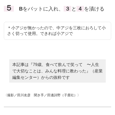
５
B
をバットに入れ、
３
と
４
を漬ける
＊小アジが無かったので、中アジを三枚におろして小
さく切って使用。できれば小アジで
本記事は『79歳、食べて飲んで笑って 〜人生
で大切なことは、みんな料理に教わった』（産業
編集センター）からの抜粋です
〈撮影／田川友彦 聞き手／田邊詩野（子鹿社）〉