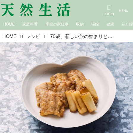
HOME
家庭料理
季節の家仕事
収納
掃除
健康
花と
HOME
レシピ
70歳、新しい旅の始まりと、アジの南蛮漬け／パロル店主・桜井莞子さん｜79歳、食べて飲んで笑って