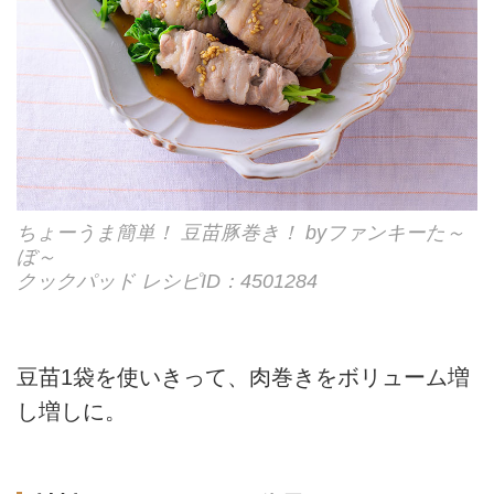
ちょーうま簡単！ 豆苗豚巻き！ byファンキーた～
ぼ～
クックパッド レシピID：4501284
豆苗1袋を使いきって、肉巻きをボリューム増
し増しに。