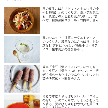
夏の養生ごはん「トマトとキュウリの冷
やし茶漬け」のつくり方。夏バテ対策に
も！農家が教える夏野菜の“おいしい”食
べ方／自然菜園スクール・竹内裕子さん
夏のひんやり「甘酒ヨーグルトアイス」
のつくり方。濃厚なのにさっぱり！お砂
糖なしで“体にうれしい”簡単手づくりア
イス｜榎本美沙の発酵暮らし
簡単「小豆甘酒アイスバー」のつくり
方。小豆と甘酒たっぷりでヘルシー！混
ぜて凍らせるだけのひんやりおやつ／お
菓子研究家・本間節子さん
まるで本物！さっぱりおいしい「スイカ
のゼリー」のつくり方。しょうがとレモ
ン香る、夏のひんやりおやつ／お菓子研
究家・本間節子さん