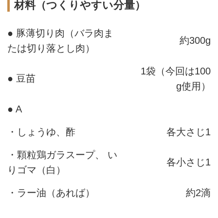
材料（つくりやすい分量）
● 豚薄切り肉（バラ肉ま
約300g
たは切り落とし肉）
1袋（今回は100
● 豆苗
g使用）
● A
・しょうゆ、酢
各大さじ1
・顆粒鶏ガラスープ、 い
各小さじ1
りゴマ（白）
・ラー油（あれば）
約2滴