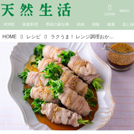
HOME
家庭料理
季節の家仕事
収納
掃除
健康
花と
HOME
レシピ
ラクうま！ レンジ調理おかず。「豆苗豚巻き」のつくり方