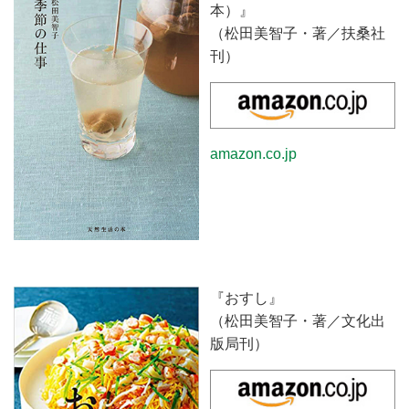
本）』
（松田美智子・著／扶桑社
刊）
amazon.co.jp
『おすし』
（松田美智子・著／文化出
版局刊）