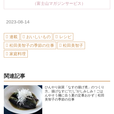
（富士山マガジンサービス）
2023-08-14
連載
おいしいもの
レシピ
松田美智子の季節の仕事
松田美智子
家庭料理
関連記事
ひんやり副菜「なすの揚げ煮」のつくり
方。揚げなすに“だし”がしみしみ！ごは
んやそう麺に合う夏の定番おかず｜松田
美智子の季節の仕事