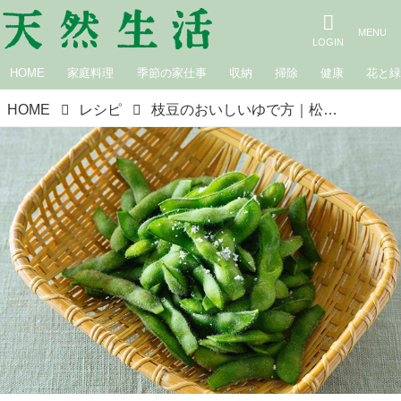
HOME
家庭料理
季節の家仕事
収納
掃除
健康
花と
HOME
レシピ
枝豆のおいしいゆで方｜松田美智子の季節の仕事