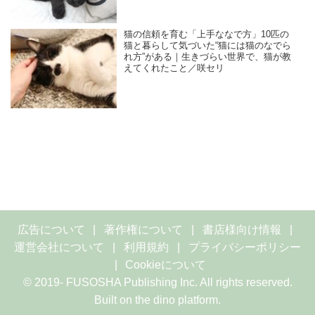
猫の信頼を育む「上手ななで方」10匹の
猫と暮らして気づいた“猫には猫のなでら
れ方”がある｜生きづらい世界で、猫が教
えてくれたこと／咲セリ
広告について
著作権について
書店様向け情報
運営会社について
利用規約
プライバシーポリシー
Cookieについて
© 2019- FUSOSHA Publishing Inc. All rights reserved.
Built on
the dino platform
.