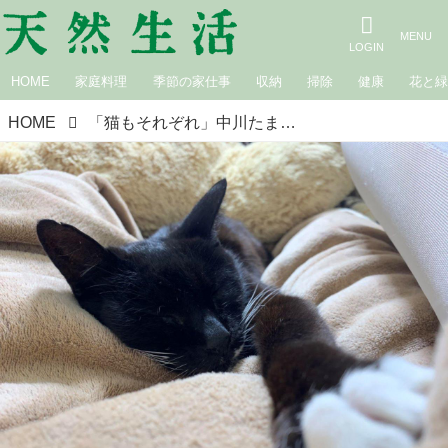
HOME
家庭料理
季節の家仕事
収納
掃除
健康
花と
HOME
「猫もそれぞれ」中川たま｜猫と暮らす