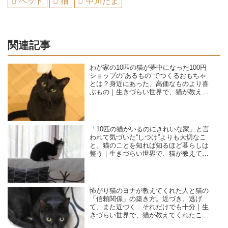
ペット
猫
中川たま
関連記事
わが家の10匹の猫が夢中になった100円
ショップの“あるもの”でつくるおもちゃ
とは？身近にあった、高価なものより喜
ぶもの｜生きづらい世界で、猫が教えて
くれたこと／咲セリ
「10匹の猫がいるのにきれいな家」と言
われて気づいた“しつけ”よりも大切なこ
と。猫のことを知れば知るほど暮らしは
整う｜生きづらい世界で、猫が教えてく
れたこと／咲セリ
怖がり猫のヨナが教えてくれた人と猫の
「信頼関係」の築き方。近づき、逃げ
て、また近づく…それだけでも十分｜生
きづらい世界で、猫が教えてくれたこと
／咲セリ