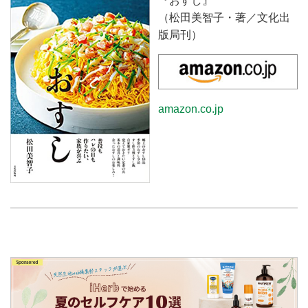
『おすし』
（松田美智子・著／文化出
版局刊）
amazon.co.jp