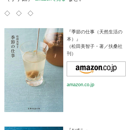
◇ ◇ ◇
『季節の仕事（天然生活の
本）』
（松田美智子・著／扶桑社
刊）
amazon.co.jp