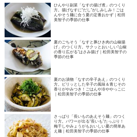
ひんやり副菜「なすの揚げ煮」のつくり
方。揚げなすに“だし”がしみしみ！ごは
んやそう麺に合う夏の定番おかず｜松田
美智子の季節の仕事
夏のごちそう「なすと豚ひき肉の山椒揚
げ」のつくり方。サクッとおいしい“山椒
の香り広がる”はさみ揚げ｜松田美智子の
季節の仕事
夏のお漬物「なすの辛子あえ」のつくり
方。ピリッとした辛子の風味＆青じその
香りがやみつき！ごはんや冷ややっこに
｜松田美智子の季節の仕事
さっぱり「長いものあえそう麺」のつく
り方。パワーが出る“長いも”たっぷり！
梅干しやみょうがもおいしい夏の簡単あ
え麺｜松田美智子の季節の仕事