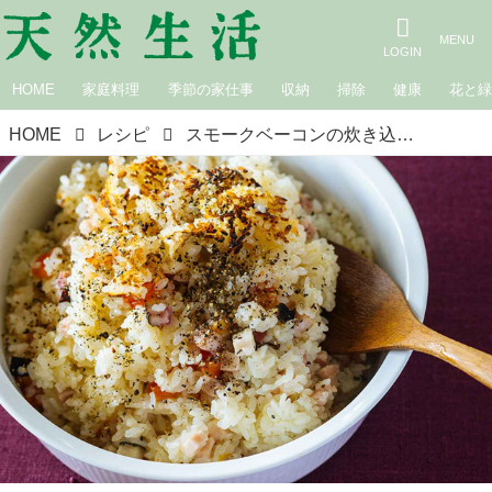
HOME
家庭料理
季節の家仕事
収納
掃除
健康
花と
HOME
レシピ
スモークベーコンの炊き込みごはん｜松田美智子の季節の仕事