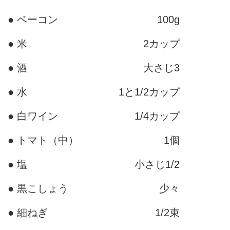
● ベーコン
100g
● 米
2カップ
● 酒
大さじ3
● 水
1と1/2カップ
● 白ワイン
1/4カップ
● トマト（中）
1個
● 塩
小さじ1/2
● 黒こしょう
少々
● 細ねぎ
1/2束