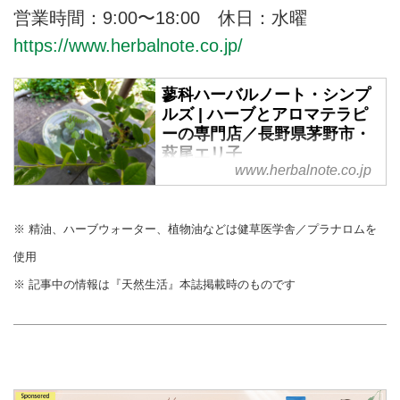
営業時間：9:00〜18:00 休日：水曜
https://www.herbalnote.co.jp/
蓼科ハーバルノート・シンプ
ルズ | ハーブとアロマテラピ
ーの専門店／長野県茅野市・
萩尾エリ子
www.herbalnote.co.jp
※ 精油、ハーブウォーター、植物油などは健草医学舎／プラナロムを
使用
※ 記事中の情報は『天然生活』本誌掲載時のものです