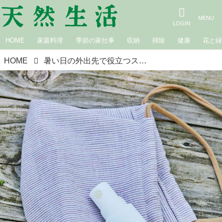
HOME
家庭料理
季節の家仕事
収納
掃除
健康
花と
HOME
暑い日の外出先で役立つスプレーとハンドジェルを手づくり／蓼科ハーバルノート・萩尾エリ子さん｜ハーブの力で体を整える