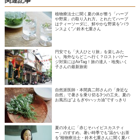
関連記事
植物療法士に聞く夏の体が整う「ハーブ
や野菜」の取り入れ方。とれたてハーブ
はティーソーダに、鮮やかな野菜を“バラ
ンスよく”／鈴木七重さん
円安でも「大人ひとり旅」を楽しみた
い。海外ならどこへ行く？ロストバゲー
ジ対策にはAirTag！旅の達人・地曳いく
子さんの最新旅術
自然派医師・本間真二郎さんの「身近な
自然」で暑さを乗り切る3つの工夫。夏の
お風呂は“よもぎやハッカ油”ですっきり
夏の冷えに「赤じそハイビスカスティ
ー」のすすめ。暑い時季でも“温かいお茶
を”植物療法士・鈴木七重さんに聞く夏バ