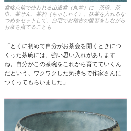
盆略点前で使われる山道盆（丸盆）に、茶碗、茶
巾、茶せん、茶杓（ちゃしゃく）、抹茶を入れるな
つめをセットして。自宅でお稽古の復習をしながら
お茶を点てることも
「とくに初めて自分がお茶会を開くときにつ
くった茶碗には、強い思い入れがあります
ね。自分がこの茶碗をこれから育てていくん
だという、ワクワクした気持ちで作家さんに
つくってもらいました」