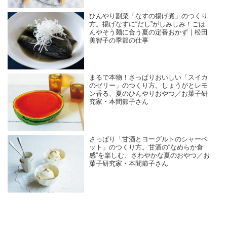
ひんやり副菜「なすの揚げ煮」のつくり
方。揚げなすに“だし”がしみしみ！ごは
んやそう麺に合う夏の定番おかず｜松田
美智子の季節の仕事
まるで本物！さっぱりおいしい「スイカ
のゼリー」のつくり方。しょうがとレモ
ン香る、夏のひんやりおやつ／お菓子研
究家・本間節子さん
さっぱり「甘酒とヨーグルトのシャーベ
ット」のつくり方。甘酒の“なめらか食
感”を楽しむ、さわやかな夏のおやつ／お
菓子研究家・本間節子さん