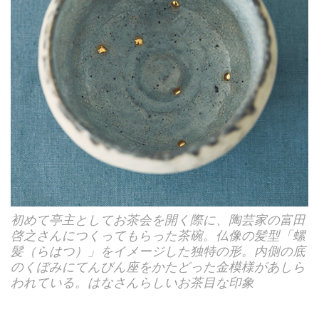
初めて亭主としてお茶会を開く際に、陶芸家の富田
啓之さんにつくってもらった茶碗。仏像の髪型「螺
髪（らはつ）」をイメージした独特の形。内側の底
のくぼみにてんびん座をかたどった金模様があしら
われている。はなさんらしいお茶目な印象