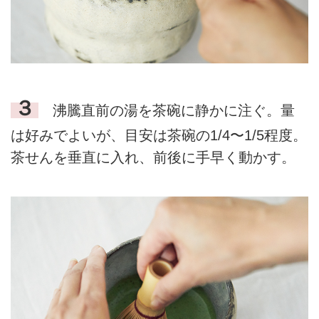
３
沸騰直前の湯を茶碗に静かに注ぐ。量
は好みでよいが、目安は茶碗の1/4〜1/5程度。
茶せんを垂直に入れ、前後に手早く動かす。