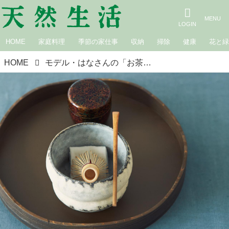
HOME
家庭料理
季節の家仕事
収納
掃除
健康
花と
HOME
モデル・はなさんの「お茶セット」。お気に入りの茶碗と、気軽に楽しむ“抹茶の点て方”