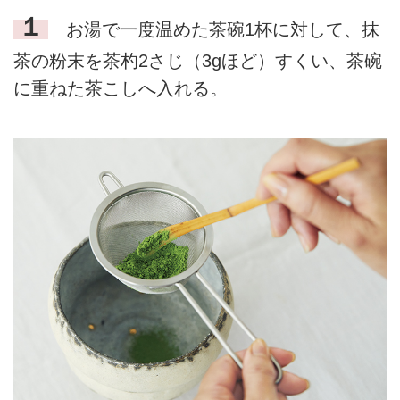
１
お湯で一度温めた茶碗1杯に対して、抹
茶の粉末を茶杓2さじ（3gほど）すくい、茶碗
に重ねた茶こしへ入れる。