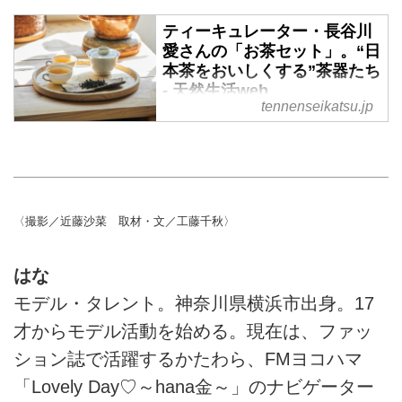
お茶のひととき。そんな時間を、
ティーキュレーター・長谷川
もっと充実させてくれるお気に入
愛さんの「お茶セット」。“日
りのお茶セットを、フードエッセ
本茶をおいしくする”茶器たち
イストの平野紗季子さんに教えて
- 天然生活web
もらいました。（『天然生活』
tennenseikatsu.jp
2021年10月号掲載）
心をほっと落ち着かせてくれる、
お茶のひととき。そんな時間を、
もっと充実させてくれるお気に入
りのお茶セットを、ティーキュレ
ーターの長谷川 愛さんに教えて
もらいました。（『天然生活』
〈撮影／近藤沙菜 取材・文／工藤千秋〉
2021年10月号掲載）
はな
モデル・タレント。神奈川県横浜市出身。17
才からモデル活動を始める。現在は、ファッ
ション誌で活躍するかたわら、FMヨコハマ
「Lovely Day♡～hana金～」のナビゲーター