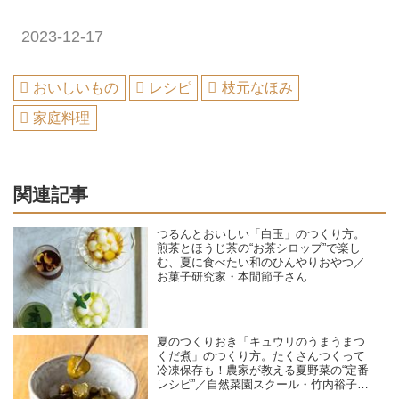
2023-12-17
おいしいもの
レシピ
枝元なほみ
家庭料理
関連記事
つるんとおいしい「白玉」のつくり方。
煎茶とほうじ茶の“お茶シロップ”で楽し
む、夏に食べたい和のひんやりおやつ／
お菓子研究家・本間節子さん
夏のつくりおき「キュウリのうまうまつ
くだ煮」のつくり方。たくさんつくって
冷凍保存も！農家が教える夏野菜の“定番
レシピ”／自然菜園スクール・竹内裕子さ