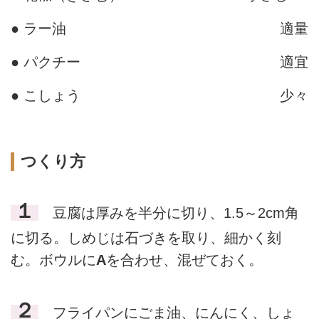
● ラー油
適量
● パクチー
適宜
● こしょう
少々
つくり方
１
豆腐は厚みを半分に切り、1.5～2cm角
に切る。しめじは石づきを取り、細かく刻
む。ボウルに
A
を合わせ、混ぜておく。
２
フライパンにごま油、にんにく、しょ