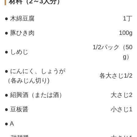
材料（2～3人分）
● 木綿豆腐
1丁
● 豚ひき肉
100g
1/2パック（50
● しめじ
g）
● にんにく、しょうが
各大さじ1/2
（各みじん切り)
● 紹興酒（または酒）
大さじ2
● 豆板醤
小さじ1
● A