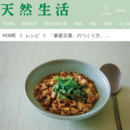
HOME
家庭料理
季節の家仕事
収納
掃除
健康
花と
HOME
レシピ
「麻婆豆腐」のつくり方。枝元なほみさんに教わる、工夫のあるわが家の定番料理