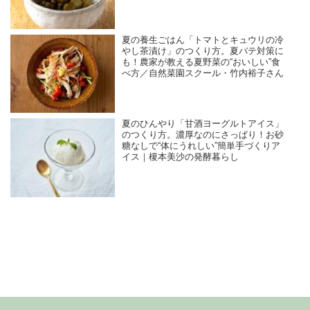
ん
夏の養生ごはん「トマトとキュウリの冷
やし茶漬け」のつくり方。夏バテ対策に
も！農家が教える夏野菜の“おいしい”食
べ方／自然菜園スクール・竹内裕子さん
夏のひんやり「甘酒ヨーグルトアイス」
のつくり方。濃厚なのにさっぱり！お砂
糖なしで“体にうれしい”簡単手づくりア
イス｜榎本美沙の発酵暮らし