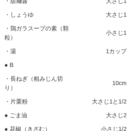
・甜麺醤
大さじ1
・しょうゆ
大さじ1
・鶏ガラスープの素（顆
小さじ1
粒）
・湯
1カップ
● B
・長ねぎ（粗みじん切
10cm
り）
・片栗粉
大さじ1と1/2
● ごま油
大さじ2
● 花椒（きざむ）
小さじ1/2