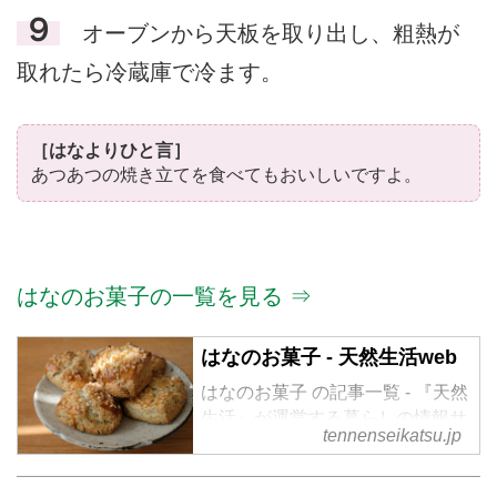
９
オーブンから天板を取り出し、粗熱が
取れたら冷蔵庫で冷ます。
［はなよりひと言］
あつあつの焼き立てを食べてもおいしいですよ。
はなのお菓子の一覧を見る ⇒
はなのお菓子 - 天然生活web
はなのお菓子 の記事一覧 - 『天然
生活』が運営する暮らしの情報サ
tennenseikatsu.jp
イト。食やファッション、暮らし
の知恵はもちろん、Webオリジナ
ルの情報を毎日配信