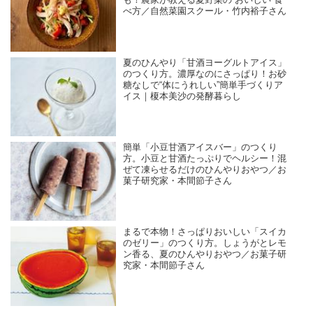
も！農家が教える夏野菜の“おいしい”食
べ方／自然菜園スクール・竹内裕子さん
夏のひんやり「甘酒ヨーグルトアイス」
のつくり方。濃厚なのにさっぱり！お砂
糖なしで“体にうれしい”簡単手づくりア
イス｜榎本美沙の発酵暮らし
簡単「小豆甘酒アイスバー」のつくり
方。小豆と甘酒たっぷりでヘルシー！混
ぜて凍らせるだけのひんやりおやつ／お
菓子研究家・本間節子さん
まるで本物！さっぱりおいしい「スイカ
のゼリー」のつくり方。しょうがとレモ
ン香る、夏のひんやりおやつ／お菓子研
究家・本間節子さん