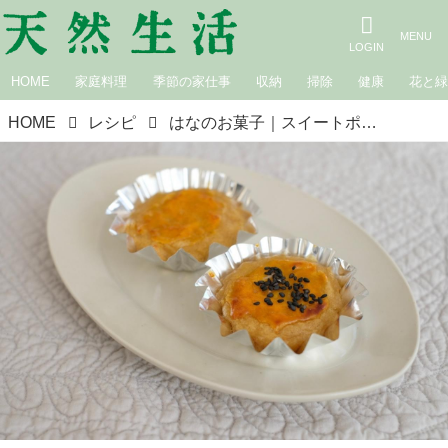
HOME
家庭料理
季節の家仕事
収納
掃除
健康
花と
HOME
レシピ
はなのお菓子｜スイートポテト