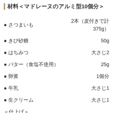
材料＜マドレーヌのアルミ型10個分＞
2本（皮付きで計
● さつまいも
375g）
● きび砂糖
50g
● はちみつ
大さじ2
● バター（食塩不使用）
25g
● 卵黄
1個分
● 牛乳
大さじ1
● 生クリーム
大さじ1
＜仕上げ＞