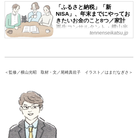
横山光昭さんに、貯金と投資につ
円安やインフレなどが心配なこの
「ふるさと納税」「新
いて伺いました。(『天然生活』
頃。いまのうちに家計を見直し
NISA」、年末までにやってお
2023年11月号掲載)
て、来年は安心して過ごせるよう
きたいお金のこと8つ／家計
に備えましょう。まず始めたいの
再生コンサルタント・横山光
は、いまの支出の見直し。これま
tennenseikatsu.jp
昭さん - 天然生活web
で2万4000件以上の家計を再生し
たファイナンシャルプランナーの
円安やインフレなどが心配なこの
横山光昭さんに、保険の見直しに
頃。いまのうちに家計を見直し
ついて伺いました。(『天然生
て、来年は安心して過ごせるよう
活』2023年11月号掲載)
に備えましょう。まず始めたいの
は、いまの支出の見直し。これま
＜監修／横山光昭 取材・文／尾崎真佐子 イラスト／はまだなぎさ＞
で2万4000件以上の家計を再生し
たファイナンシャルプランナーの
横山光昭さんに、年末までにやっ
ておきたいお金のことを伺いまし
た。(『天然生活』2023年11月号
掲載)