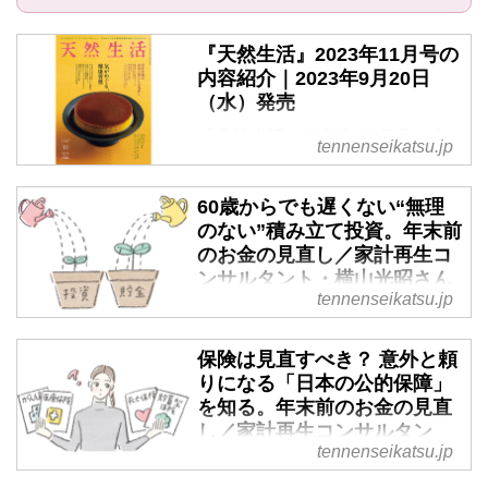
『天然生活』2023年11月号の
内容紹介｜2023年9月20日
（水）発売
『天然生活』2023年11月号が出
tennenseikatsu.jp
来ました。9月20日（水）発売 で
す。定価900円（税込）※地域に
60歳からでも遅くない“無理
より発売日が異なります
のない”積み立て投資。年末前
のお金の見直し／家計再生コ
ンサルタント・横山光昭さん
tennenseikatsu.jp
円安やインフレなどが心配なこの
頃。いまのうちに家計を見直し
保険は見直すべき？ 意外と頼
て、来年は安心して過ごせるよう
りになる「日本の公的保障」
に備えましょう。まず始めたいの
を知る。年末前のお金の見直
は、いまの支出の見直し。これま
し／家計再生コンサルタン
で2万4000件以上の家計を再生し
tennenseikatsu.jp
ト・横山光昭さん
たファイナンシャルプランナーの