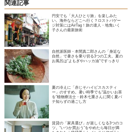
関連記事
円安でも「大人ひとり旅」を楽しみた
い。海外ならどこへ行く？ロストバゲー
ジ対策にはAirTag！旅の達人・地曳いく
子さんの最新旅術
自然派医師・本間真二郎さんの「身近な
自然」で暑さを乗り切る3つの工夫。夏の
お風呂は“よもぎやハッカ油”ですっきり
夏の冷えに「赤じそハイビスカスティ
ー」のすすめ。暑い時季でも“温かいお茶
を”植物療法士・鈴木七重さんに聞く夏バ
テ知らずの過ごし方
賃貸の「家具選び」が楽しくなる3つのコ
ツ。“いつか買おう”をやめたら毎日が満