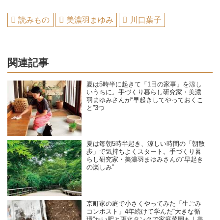
読みもの
美濃羽まゆみ
川口葉子
関連記事
夏は5時半に起きて「1日の家事」を涼し
いうちに。手づくり暮らし研究家・美濃
羽まゆみさんが“早起きしてやっておくこ
と”3つ
夏は毎朝5時半起き、涼しい時間の「朝散
歩」で気持ちよくスタート。手づくり暮
らし研究家・美濃羽まゆみさんの“早起き
の楽しみ”
京町家の庭で小さくやってみた「生ごみ
コンポスト」4年続けて学んだ“大きな循
環”たい肥と雨水タンクで家庭菜園も｜美