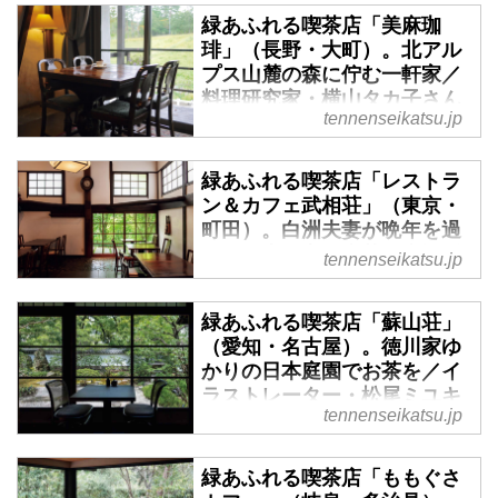
緑あふれる喫茶店「美麻珈
琲」（長野・大町）。北アル
プス山麓の森に佇む一軒家／
料理研究家・横山タカ子さん
tennenseikatsu.jp
のお気に入り - 天然生活web
いるだけで清々しい気分になる、
緑あふれる喫茶店「レストラ
森や公園の中にある喫茶店。長野
ン＆カフェ武相荘」（東京・
に住む料理研究家の横山タカ子さ
町田）。白洲夫妻が晩年を過
んに、お気に入りの喫茶店とメニ
ごした古民家／喫茶写真撮影
tennenseikatsu.jp
ューをお聞きしました。（『天然
家・川口葉子さんのお気に入
生活』2023年12月号掲載）
り - 天然生活web
緑あふれる喫茶店「蘇山荘」
いるだけで清々しい気分になる、
（愛知・名古屋）。徳川家ゆ
森や公園の中にある喫茶店。約30
かりの日本庭園でお茶を／イ
年にわたり全国のカフェや喫茶店
ラストレーター・松尾ミユキ
を訪れてきた、ライターの川口葉
tennenseikatsu.jp
さんのお気に入り - 天然生活
子さんに、お気に入りの喫茶店と
web
メニューをお聞きしました。
緑あふれる喫茶店「ももぐさ
いるだけで清々しい気分になる、
（『天然生活』2023年12月号掲