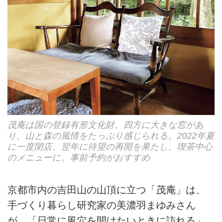
茂庵は国の登録有形文化財。四方に大きな窓があ
り、山と森の風情をたっぷり感じられる。2022年夏
に一度閉店、翌年に待望の再開を果たし、喫茶中心
のメニューに。事前予約がおすすめ
京都市内の吉田山の山頂に立つ「茂庵」は、
手づくり暮らし研究家の美濃羽まゆみさん
が、「日常に風穴を開けたいときに訪れる」