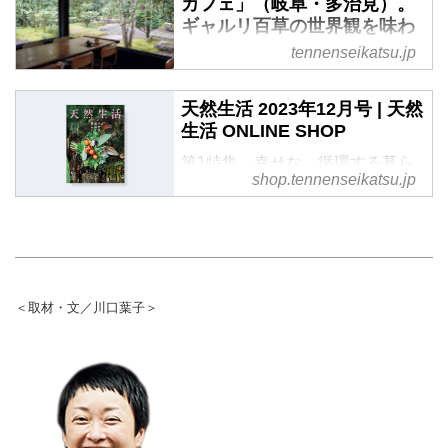
カフェ」（岐阜・多治見）。
森や公園の中にある喫茶店。イラ
載）
ギャルリ百草の世界観を味わ
ストレーターの松尾ミユキさん
う／喫茶写真撮影家・川口葉
に、お気に入りの喫茶店とメニュ
tennenseikatsu.jp
子さんのお気に入り - 天然生
ーをお聞きしました。（『天然生
活web
活』2023年12月号掲載）
天然生活 2023年12月号 | 天然
いるだけで清々しい気分になる、
生活 ONLINE SHOP
森や公園の中にある喫茶店。ライ
第1特集 幸せな、循環する暮ら
ターの川口葉子さんに、お気に入
shop.tennenseikatsu.jp
し ／ 第2特集 素晴らしき、いや
りの喫茶店とメニューをお聞きし
しのお茶時間※お客さまのご都合
ました。（『天然生活』2023年
による返品は承れません。あらか
12月号掲載）
じめご了承ください。
＜取材・文／川口葉子＞