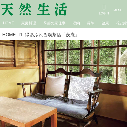
HOME
家庭料理
季節の家仕事
収納
掃除
健康
花と
HOME
緑あふれる喫茶店「茂庵」（京都・京都）。京都・吉田山の山頂に立つ、大正時代の喫茶空間／手づくり暮らし研究家・美濃羽まゆみさんのお気に入り