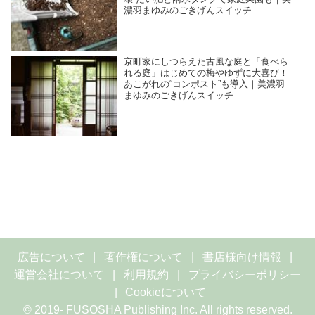
濃羽まゆみのごきげんスイッチ
京町家にしつらえた古風な庭と「食べら
れる庭」はじめての梅やゆずに大喜び！
あこがれの“コンポスト”も導入｜美濃羽
まゆみのごきげんスイッチ
広告について
著作権について
書店様向け情報
運営会社について
利用規約
プライバシーポリシー
Cookieについて
© 2019- FUSOSHA Publishing Inc. All rights reserved.