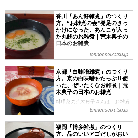
香川「あん餅雑煮」のつくり
方。“お雑煮の会”発足のきっ
かけになった、あんこが入っ
た丸餅のお雑煮｜荒木典子の
日本のお雑煮
料理家の荒木典子さんは、お雑煮
tennenseikatsu.jp
好き。毎月「お雑煮の会」なるも
のを開き、地域のお雑煮を再現し
京都「白味噌雑煮」のつくり
て試食しているそうです。香川の
方。京の白味噌をたっぷり使
「あん餅雑煮」が生まれた背景と
った、ぜいたくなお雑煮｜荒
レシピについて教えていただきま
木典子の日本のお雑煮
した。
料理家の荒木典子さんは、お雑煮
好き。毎月「お雑煮の会」なるも
tennenseikatsu.jp
のを開き、地域のお雑煮を再現し
て試食しているそうです。京都の
福岡「博多雑煮」のつくり
「白味噌雑煮」が生まれた背景と
方。品のいいアゴだしがおい
レシピについて教えていただきま