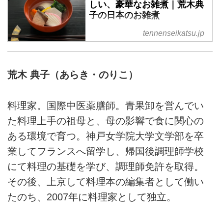
しい、豪華なお雑煮｜荒木典
した。
子の日本のお雑煮
料理家の荒木典子さんは、お雑煮
tennenseikatsu.jp
好き。毎月「お雑煮の会」なるも
のを開き、地域のお雑煮を再現し
て試食しているそうです。福岡の
荒木 典子（あらき・のりこ）
「博多雑煮」が生まれた背景とレ
シピについて教えていただきまし
た。
料理家。国際中医薬膳師。青果卸を営んでい
た料理上手の祖母と、母の影響で食に関心の
ある環境で育つ。神戸女学院大学文学部を卒
業してフランスへ留学し、帰国後調理師学校
にて料理の基礎を学び、調理師免許を取得。
その後、上京して料理本の編集者として働い
たのち、2007年に料理家として独立。