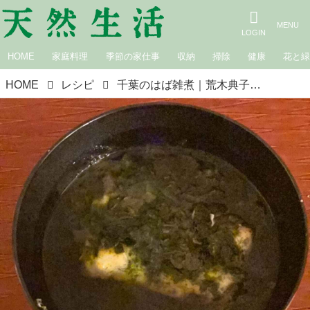
HOME
家庭料理
季節の家仕事
収納
掃除
健康
花と
HOME
レシピ
千葉のはば雑煮｜荒木典子の日本のお雑煮