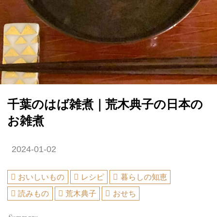
千葉のはば雑煮｜荒木典子の日本の
お雑煮
2024-01-02
おいしいもの
レシピ
暮らしの知恵
読みもの
荒木典子
おせち