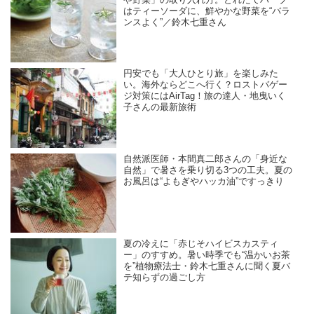
はティーソーダに、鮮やかな野菜を“バラ
ンスよく”／鈴木七重さん
円安でも「大人ひとり旅」を楽しみた
い。海外ならどこへ行く？ロストバゲー
ジ対策にはAirTag！旅の達人・地曳いく
子さんの最新旅術
自然派医師・本間真二郎さんの「身近な
自然」で暑さを乗り切る3つの工夫。夏の
お風呂は“よもぎやハッカ油”ですっきり
夏の冷えに「赤じそハイビスカスティ
ー」のすすめ。暑い時季でも“温かいお茶
を”植物療法士・鈴木七重さんに聞く夏バ
テ知らずの過ごし方